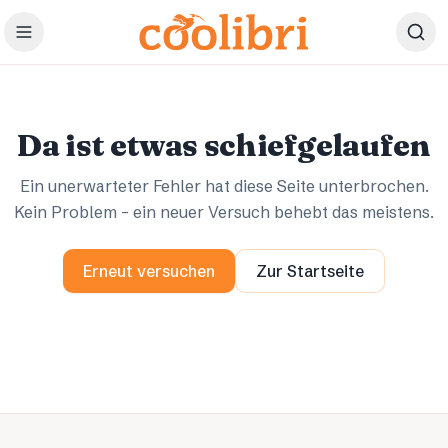
Zum Hauptinhalt springen
Ups.
Ups.
Da ist etwas schiefgelaufen
Ein unerwarteter Fehler hat diese Seite unterbrochen.
Kein Problem – ein neuer Versuch behebt das meistens.
Erneut versuchen
Zur Startseite