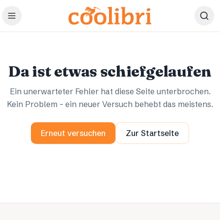
Zum Hauptinhalt springen
Ups.
Ups.
Da ist etwas schiefgelaufen
Ein unerwarteter Fehler hat diese Seite unterbrochen.
Kein Problem – ein neuer Versuch behebt das meistens.
Erneut versuchen
Zur Startseite