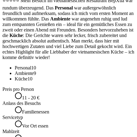
⭐⭐⭐⭐⭐ Mein Besuch im vietnamesischen Restaurant BepXua war
rundum überzeugend. Das
Personal
war außergewöhnlich
freundlich und aufmerksam, sodass ich mich vom ersten Moment an
willkommen fühlte. Das
Ambiente
war angenehm ruhig und lud
zum entspannten Genießen ein – ideal für ein gemütliches Essen zu
zweit oder einen Abend mit Freunden. Besonders hervorzuheben ist
die
Küche
: Die Gerichte waren sehr lecker, frisch zubereitet und
geschmacklich absolut authentisch. Man merkt, dass hier mit
hochwertigen Zutaten und viel Liebe zum Detail gekocht wird. Ein
echtes Highlight für alle Liebhaber der vietnamesischen Küche – ich
komme definitiv wieder!
Personal
10
Ambiente
9
Küche
10
Preis pro Person
11 - 20 €
Anlass des Besuchs
Familienessen
Servicetyp
Vor Ort essen
Mahlzeit