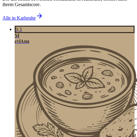
ihrem Gesamtscore.
Alle in
Karlsruhe
9,3
M
evlAna