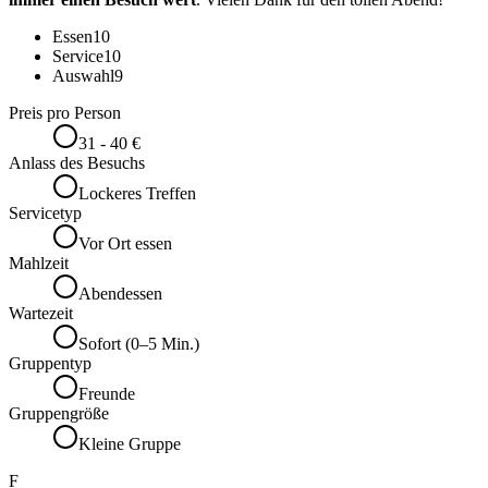
Essen
10
Service
10
Auswahl
9
Preis pro Person
31 - 40 €
Anlass des Besuchs
Lockeres Treffen
Servicetyp
Vor Ort essen
Mahlzeit
Abendessen
Wartezeit
Sofort (0–5 Min.)
Gruppentyp
Freunde
Gruppengröße
Kleine Gruppe
F