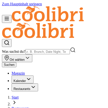
Zum Hauptinhalt springen
Was suchst du?
Ort wählen
Suchen
Magazin
Kalender
Restaurants
Start