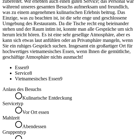
zubereitet. Wir erlebten auch einen guten Service; das Personal war
während unseres gesamten Besuchs aufmerksam und freundlich,
was zu einem angenehmen kulinarischen Erlebnis beitrug. Das
Einzige, was zu beachten ist, ist die sehr enge und geschlossene
Umgebung des Restaurants. Da die Tische recht eng beieinander
stehen und der Raum intim ist, konnte man alle Gespräche um sich
herum leicht hören. Es ist eine sehr gesellige Atmosphäre, aber es
kann sich etwas laut anfühlen oder an Privatsphäre mangeln, wenn
Sie ein ruhiges Gespräch suchen. Insgesamt ein großartiger Ort für
hochwertiges vietnamesisches Essen, wenn Ihnen die gemütliche,
geschäftige Atmosphäre nichts ausmacht!
Essen
9
Service
8
Vietnamesisches Essen
9
Anlass des Besuchs
Kulinarische Entdeckung
Servicetyp
Vor Ort essen
Mahlzeit
Abendessen
Gruppentyp