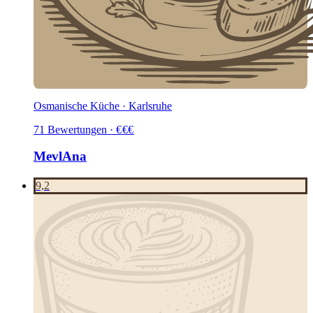
Osmanische Küche · Karlsruhe
71
Bewertungen
·
€
€
€
MevlAna
9,2