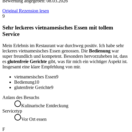
Bewertung abgegeben:
08.03.2026
Original Rezension lesen
9
Sehr leckeres vietnamesisches Essen mit tollem
Service
Mein Erlebnis im Restaurant war durchweg positiv. Ich habe sehr
leckeres vietnamesisches Essen genossen. Die
Bedienung
war
super freundlich und kompetent. Besonders hervorzuheben ist, dass
es
glutenfreie Gerichte
gibt, was für mich ein wichtiger Aspekt ist.
Insgesamt eine klare Empfehlung von mir.
vietnamesisches Essen
9
Bedienung
10
glutenfreie Gerichte
9
Anlass des Besuchs
Kulinarische Entdeckung
Servicetyp
Vor Ort essen
F