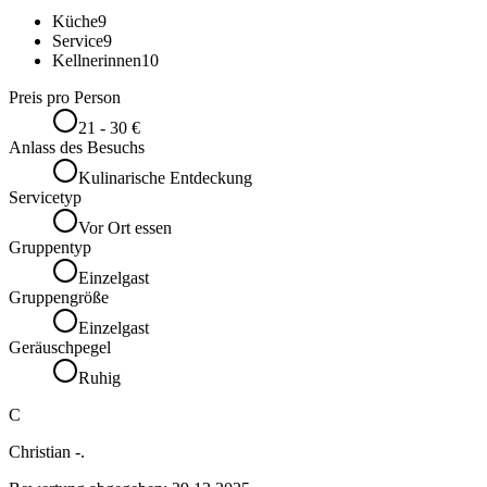
Küche
9
Service
9
Kellnerinnen
10
Preis pro Person
21 - 30 €
Anlass des Besuchs
Kulinarische Entdeckung
Servicetyp
Vor Ort essen
Gruppentyp
Einzelgast
Gruppengröße
Einzelgast
Geräuschpegel
Ruhig
C
Christian -.