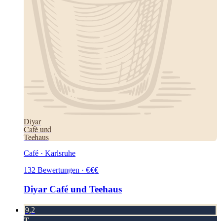
Diyar
Café und
Teehaus
Café · Karlsruhe
132
Bewertungen
·
€
€
€
Diyar Café und Teehaus
9,2
T