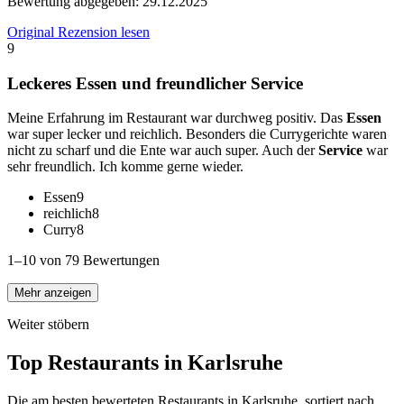
Bewertung abgegeben:
29.12.2025
Original Rezension lesen
9
Leckeres Essen und freundlicher Service
Meine Erfahrung im Restaurant war durchweg positiv. Das
Essen
war super lecker und reichlich. Besonders die Currygerichte waren
nicht zu scharf und die Ente war auch super. Auch der
Service
war
sehr freundlich. Ich komme gerne wieder.
Essen
9
reichlich
8
Curry
8
1–10 von 79 Bewertungen
Mehr anzeigen
Weiter stöbern
Top Restaurants in
Karlsruhe
Die am besten bewerteten Restaurants in
Karlsruhe
, sortiert nach