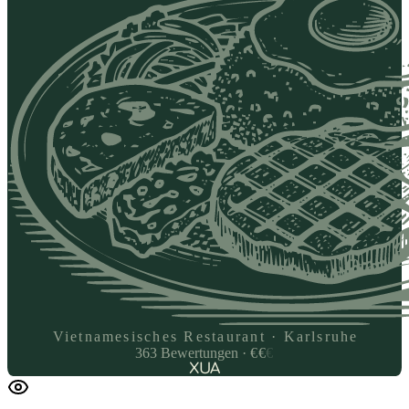
Vietnamesisches Restaurant · Karlsruhe
363
Bewertungen
·
€
€
€
XUA