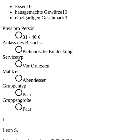
Essen
10
hausgemachte Gewürze
10
einzigartigen Geschmack
9
Preis pro Person
31 - 40 €
Anlass des Besuchs
Kulinarische Entdeckung
Servicetyp
Vor Ort essen
Mahlzeit
Abendessen
Gruppentyp
Paar
Gruppengröße
Paar
L
Leon S.