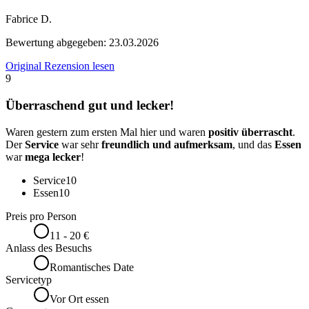
Fabrice D.
Bewertung abgegeben:
23.03.2026
Original Rezension lesen
9
Überraschend gut und lecker!
Waren gestern zum ersten Mal hier und waren
positiv überrascht
.
Der
Service
war sehr
freundlich und aufmerksam
, und das
Essen
war
mega lecker
!
Service
10
Essen
10
Preis pro Person
11 - 20 €
Anlass des Besuchs
Romantisches Date
Servicetyp
Vor Ort essen