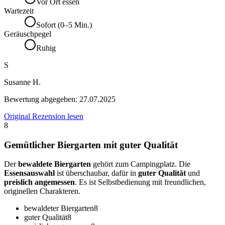
Vor Ort essen
Wartezeit
Sofort (0–5 Min.)
Geräuschpegel
Ruhig
S
Susanne H.
Bewertung abgegeben:
27.07.2025
Original Rezension lesen
8
Gemütlicher Biergarten mit guter Qualität
Der
bewaldete Biergarten
gehört zum Campingplatz. Die
Essensauswahl
ist überschaubar, dafür in
guter Qualität
und
preislich angemessen
. Es ist Selbstbedienung mit freundlichen,
originellen Charakteren.
bewaldeter Biergarten
8
guter Qualität
8