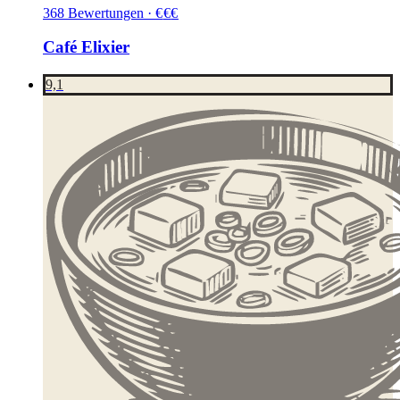
368
Bewertungen
·
€
€
€
Café Elixier
9,1