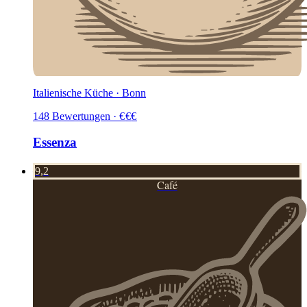
Italienische Küche · Bonn
148
Bewertungen
·
€
€
€
Essenza
9,2
Café