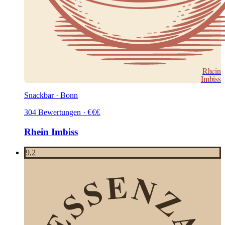
Rhein
Imbiss
Snackbar · Bonn
304
Bewertungen
·
€
€
€
Rhein Imbiss
9,2
ESSENZA