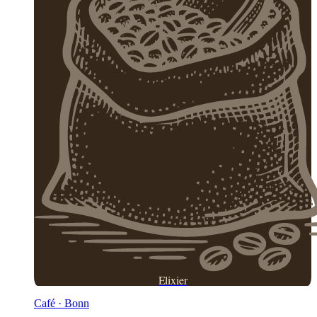
Elixier
Café · Bonn