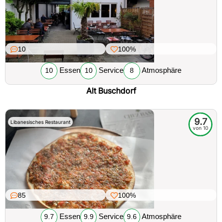
10
100%
Essen
Service
Atmosphäre
10
10
8
Alt Buschdorf
9.7
Libanesisches Restaurant
von 10
85
100%
Essen
Service
Atmosphäre
9.7
9.9
9.6