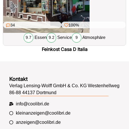
34
100%
Essen
Service
Atmosphäre
9.7
9.2
9
Feinkost Casa D Italia
Kontakt
Verlag Lensing-Wolff GmbH & Co. KG Westenhellweg
86-88 44137 Dortmund
info@coolibri.de
kleinanzeigen@coolibri.de
anzeigen@coolibri.de