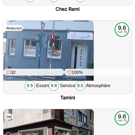
Chez Rami
9.6
Restaurant
von 10
32
100%
Essen
Service
Atmosphäre
9.9
9.8
9.5
Tamini
9.6
Deli
von 10