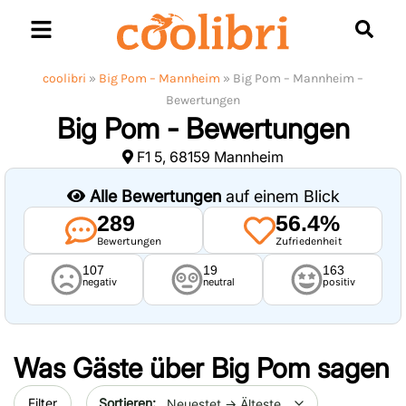
Skip
to
content
coolibri
»
Big Pom – Mannheim
»
Big Pom – Mannheim –
Bewertungen
Big Pom - Bewertungen
F1 5, 68159 Mannheim
Alle Bewertungen
auf einem Blick
289
56.4%
Bewertungen
Zufriedenheit
107
19
163
negativ
neutral
positiv
Was Gäste über
Big Pom
sagen
Sort by date
Filter