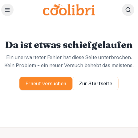
Zum Hauptinhalt springen
Ups.
Ups.
Da ist etwas schiefgelaufen
Ein unerwarteter Fehler hat diese Seite unterbrochen.
Kein Problem – ein neuer Versuch behebt das meistens.
Erneut versuchen
Zur Startseite