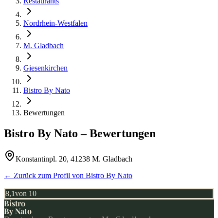
Restaurants
Nordrhein-Westfalen
M. Gladbach
Giesenkirchen
Bistro By Nato
Bewertungen
Bistro By Nato
– Bewertungen
Konstantinpl. 20, 41238 M. Gladbach
← Zurück zum Profil von
Bistro By Nato
8,1
von 10
Bistro
By Nato