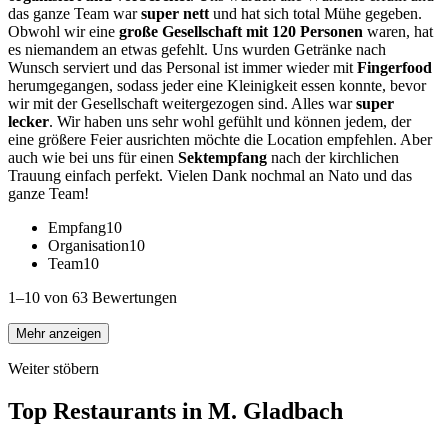
das ganze Team war
super nett
und hat sich total Mühe gegeben.
Obwohl wir eine
große Gesellschaft mit 120 Personen
waren, hat
es niemandem an etwas gefehlt. Uns wurden Getränke nach
Wunsch serviert und das Personal ist immer wieder mit
Fingerfood
herumgegangen, sodass jeder eine Kleinigkeit essen konnte, bevor
wir mit der Gesellschaft weitergezogen sind. Alles war
super
lecker
. Wir haben uns sehr wohl gefühlt und können jedem, der
eine größere Feier ausrichten möchte die Location empfehlen. Aber
auch wie bei uns für einen
Sektempfang
nach der kirchlichen
Trauung einfach perfekt. Vielen Dank nochmal an Nato und das
ganze Team!
Empfang
10
Organisation
10
Team
10
1–10 von 63 Bewertungen
Mehr anzeigen
Weiter stöbern
Top Restaurants in
M. Gladbach