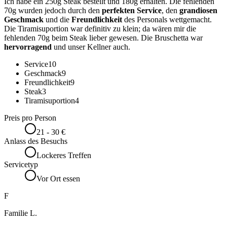
Ich habe ein 250g Steak bestellt und 180g erhalten. Die fehlenden
70g wurden jedoch durch den
perfekten Service
, den
grandiosen
Geschmack
und die
Freundlichkeit
des Personals wettgemacht.
Die Tiramisuportion war definitiv zu klein; da wären mir die
fehlenden 70g beim Steak lieber gewesen. Die Bruschetta war
hervorragend
und unser Kellner auch.
Service
10
Geschmack
9
Freundlichkeit
9
Steak
3
Tiramisuportion
4
Preis pro Person
21 - 30 €
Anlass des Besuchs
Lockeres Treffen
Servicetyp
Vor Ort essen
F
Familie L.