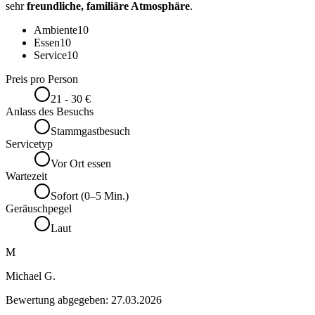
sehr
freundliche, familiäre Atmosphäre
.
Ambiente
10
Essen
10
Service
10
Preis pro Person
21 - 30 €
Anlass des Besuchs
Stammgastbesuch
Servicetyp
Vor Ort essen
Wartezeit
Sofort (0–5 Min.)
Geräuschpegel
Laut
M
Michael G.
Bewertung abgegeben:
27.03.2026