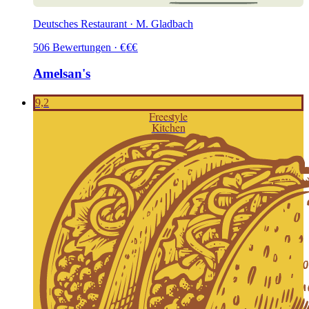
Deutsches Restaurant · M. Gladbach
506
Bewertungen
·
€
€
€
Amelsan's
9,2
Freestyle
Kitchen