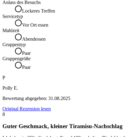
Anlass des Besuchs
Lockeres Treffen
Servicetyp
Vor Ort essen
Mahlzeit
Abendessen
Gruppentyp
Paar
Gruppengröße
Paar
P
Polly E.
Bewertung abgegeben:
31.08.2025
Original Rezension lesen
8
Guter Geschmack, kleiner Tiramisu-Nachschlag