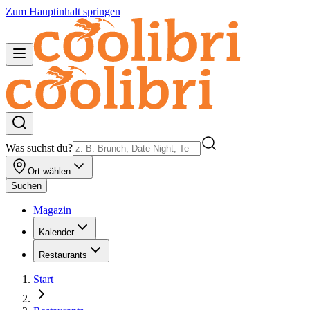
Zum Hauptinhalt springen
Was suchst du?
Ort wählen
Suchen
Magazin
Kalender
Restaurants
Start