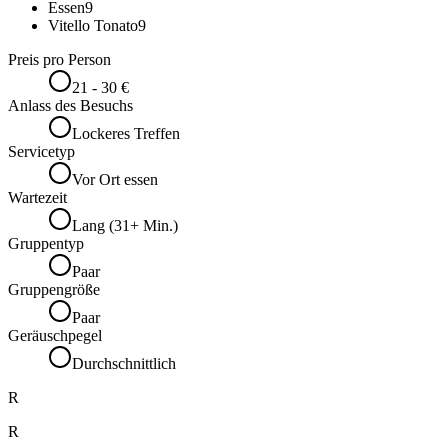
Essen
9
Vitello Tonato
9
Preis pro Person
21 - 30 €
Anlass des Besuchs
Lockeres Treffen
Servicetyp
Vor Ort essen
Wartezeit
Lang (31+ Min.)
Gruppentyp
Paar
Gruppengröße
Paar
Geräuschpegel
Durchschnittlich
R
R