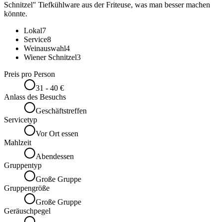
Schnitzel" Tiefkühlware aus der Friteuse, was man besser machen
könnte.
Lokal
7
Service
8
Weinauswahl
4
Wiener Schnitzel
3
Preis pro Person
31 - 40 €
Anlass des Besuchs
Geschäftstreffen
Servicetyp
Vor Ort essen
Mahlzeit
Abendessen
Gruppentyp
Große Gruppe
Gruppengröße
Große Gruppe
Geräuschpegel