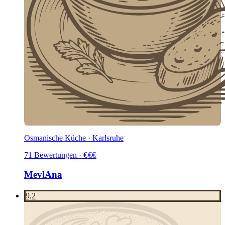
Osmanische Küche · Karlsruhe
71
Bewertungen
·
€
€
€
MevlAna
9,2