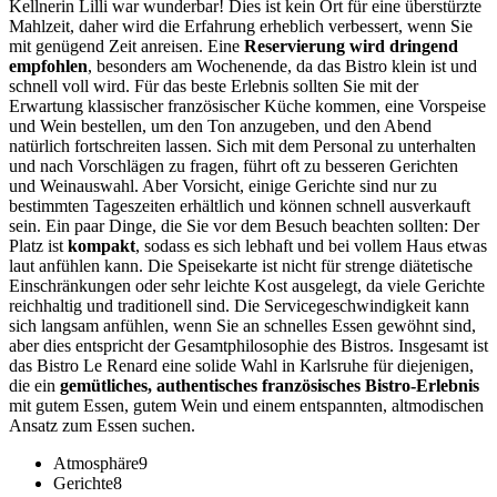
Kellnerin Lilli war wunderbar! Dies ist kein Ort für eine überstürzte
Mahlzeit, daher wird die Erfahrung erheblich verbessert, wenn Sie
mit genügend Zeit anreisen. Eine
Reservierung wird dringend
empfohlen
, besonders am Wochenende, da das Bistro klein ist und
schnell voll wird. Für das beste Erlebnis sollten Sie mit der
Erwartung klassischer französischer Küche kommen, eine Vorspeise
und Wein bestellen, um den Ton anzugeben, und den Abend
natürlich fortschreiten lassen. Sich mit dem Personal zu unterhalten
und nach Vorschlägen zu fragen, führt oft zu besseren Gerichten
und Weinauswahl. Aber Vorsicht, einige Gerichte sind nur zu
bestimmten Tageszeiten erhältlich und können schnell ausverkauft
sein. Ein paar Dinge, die Sie vor dem Besuch beachten sollten: Der
Platz ist
kompakt
, sodass es sich lebhaft und bei vollem Haus etwas
laut anfühlen kann. Die Speisekarte ist nicht für strenge diätetische
Einschränkungen oder sehr leichte Kost ausgelegt, da viele Gerichte
reichhaltig und traditionell sind. Die Servicegeschwindigkeit kann
sich langsam anfühlen, wenn Sie an schnelles Essen gewöhnt sind,
aber dies entspricht der Gesamtphilosophie des Bistros. Insgesamt ist
das Bistro Le Renard eine solide Wahl in Karlsruhe für diejenigen,
die ein
gemütliches, authentisches französisches Bistro-Erlebnis
mit gutem Essen, gutem Wein und einem entspannten, altmodischen
Ansatz zum Essen suchen.
Atmosphäre
9
Gerichte
8