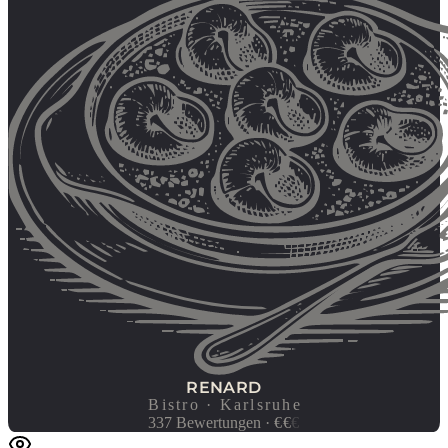
RENARD
Bistro · Karlsruhe
337
Bewertungen
·
€
€
€