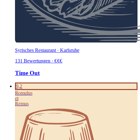
Syrisches Restaurant · Karlsruhe
131
Bewertungen
·
€
€
€
Time Out
9,2
Romulus
et
Remus