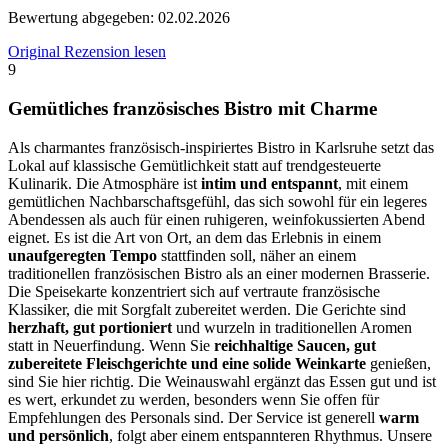
Bewertung abgegeben:
02.02.2026
Original Rezension lesen
9
Gemütliches französisches Bistro mit Charme
Als charmantes französisch-inspiriertes Bistro in Karlsruhe setzt das
Lokal auf klassische Gemütlichkeit statt auf trendgesteuerte
Kulinarik. Die Atmosphäre ist
intim und entspannt
, mit einem
gemütlichen Nachbarschaftsgefühl, das sich sowohl für ein legeres
Abendessen als auch für einen ruhigeren, weinfokussierten Abend
eignet. Es ist die Art von Ort, an dem das Erlebnis in einem
unaufgeregten Tempo
stattfinden soll, näher an einem
traditionellen französischen Bistro als an einer modernen Brasserie.
Die Speisekarte konzentriert sich auf vertraute französische
Klassiker, die mit Sorgfalt zubereitet werden. Die Gerichte sind
herzhaft, gut portioniert
und wurzeln in traditionellen Aromen
statt in Neuerfindung. Wenn Sie
reichhaltige Saucen, gut
zubereitete Fleischgerichte und eine solide Weinkarte
genießen,
sind Sie hier richtig. Die Weinauswahl ergänzt das Essen gut und ist
es wert, erkundet zu werden, besonders wenn Sie offen für
Empfehlungen des Personals sind. Der Service ist generell
warm
und persönlich
, folgt aber einem entspannteren Rhythmus. Unsere