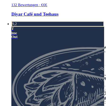
132
Bewertungen
·
€
€
€
Diyar Café und Teehaus
9,2
T
ime
Out