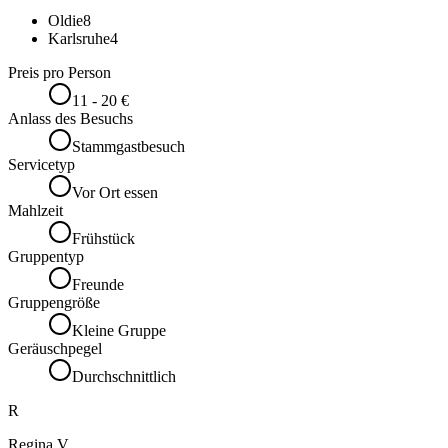
Oldie
8
Karlsruhe
4
Preis pro Person
11 - 20 €
Anlass des Besuchs
Stammgastbesuch
Servicetyp
Vor Ort essen
Mahlzeit
Frühstück
Gruppentyp
Freunde
Gruppengröße
Kleine Gruppe
Geräuschpegel
Durchschnittlich
R
Regina V.