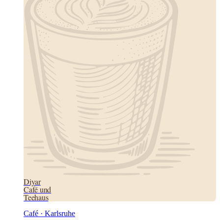
Diyar
Café und
Teehaus
Café · Karlsruhe