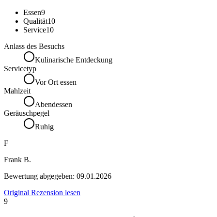
Essen
9
Qualität
10
Service
10
Anlass des Besuchs
Kulinarische Entdeckung
Servicetyp
Vor Ort essen
Mahlzeit
Abendessen
Geräuschpegel
Ruhig
F
Frank B.
Bewertung abgegeben:
09.01.2026
Original Rezension lesen
9