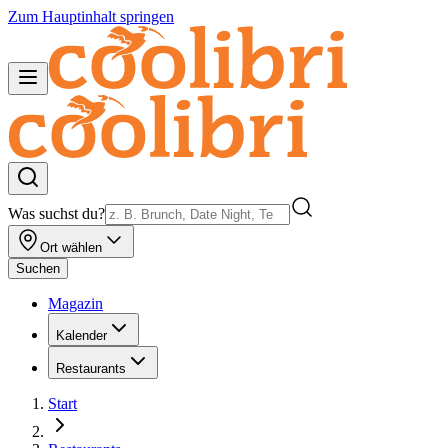
Zum Hauptinhalt springen
Was suchst du?
Ort wählen
Suchen
Magazin
Kalender
Restaurants
Start