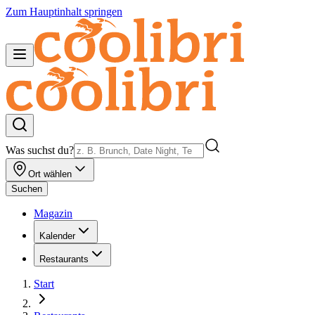
Zum Hauptinhalt springen
Was suchst du?
Ort wählen
Suchen
Magazin
Kalender
Restaurants
Start