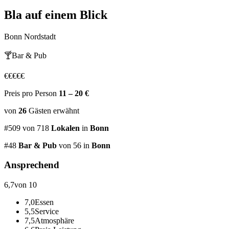
Bla
auf einem Blick
Bonn Nordstadt
🍸
Bar & Pub
€
€
€
€
€
Preis pro Person
11 – 20 €
von
26
Gästen
erwähnt
#
509
von
718
Lokalen
in
Bonn
#
48
Bar & Pub
von 56
in
Bonn
Ansprechend
6,7
von 10
7,0
Essen
5,5
Service
7,5
Atmosphäre