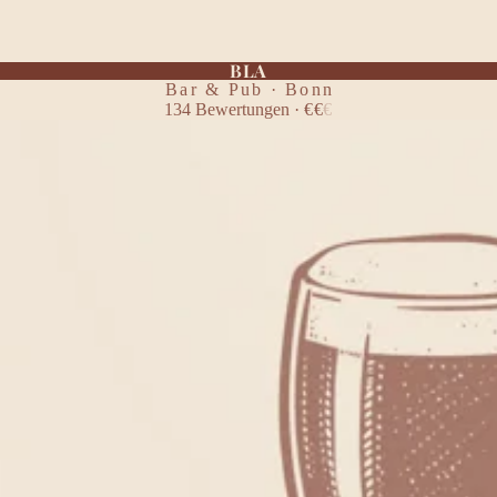
BLA
Bar & Pub · Bonn
134
Bewertungen
·
€
€
€