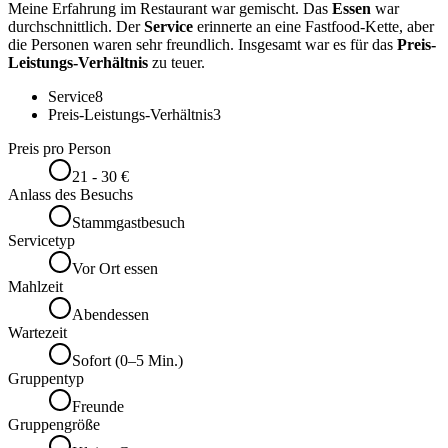
Meine Erfahrung im Restaurant war gemischt. Das
Essen
war
durchschnittlich. Der
Service
erinnerte an eine Fastfood-Kette, aber
die Personen waren sehr freundlich. Insgesamt war es für das
Preis-
Leistungs-Verhältnis
zu teuer.
Service
8
Preis-Leistungs-Verhältnis
3
Preis pro Person
21 - 30 €
Anlass des Besuchs
Stammgastbesuch
Servicetyp
Vor Ort essen
Mahlzeit
Abendessen
Wartezeit
Sofort (0–5 Min.)
Gruppentyp
Freunde
Gruppengröße