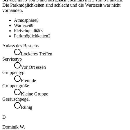
Die Parkmöglichkeiten sind schlecht und die Wartezeit war nicht
vorhanden.
Atmosphäre
8
Wartezeit
9
Fleischqualität
3
Parkmöglichkeiten
2
Anlass des Besuchs
Lockeres Treffen
Servicetyp
Vor Ort essen
Gruppentyp
Freunde
Gruppengröße
Kleine Gruppe
Geräuschpegel
Ruhig
D
Dominik W.