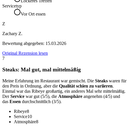
Lockeres Treffen
Servicetyp
Vor Ort essen
Z
Zachary Z.
Bewertung abgegeben:
15.03.2026
Original Rezension lesen
7
Steaks: Mal gut, mal mittelmäßig
Meine Erfahrung im Restaurant war gemischt. Die
Steaks
waren für
den Preis in Ordnung, aber die
Qualität schien zu variieren
.
Einmal war das Ribeye großartig, ein anderes Mal sehr mittelmäßig.
Der
Service
war gut (5/5), die
Atmosphäre
angenehm (4/5) und
das
Essen
durchschnittlich (3/5).
Ribeye
8
Service
10
Atmosphäre
8