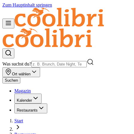
Zum Hauptinhalt springen
Was suchst du?
Ort wählen
Suchen
Magazin
Kalender
Restaurants
Start