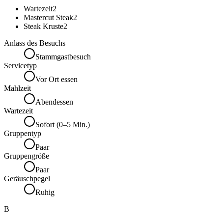
Wartezeit
2
Mastercut Steak
2
Steak Kruste
2
Anlass des Besuchs
Stammgastbesuch
Servicetyp
Vor Ort essen
Mahlzeit
Abendessen
Wartezeit
Sofort (0–5 Min.)
Gruppentyp
Paar
Gruppengröße
Paar
Geräuschpegel
Ruhig
B