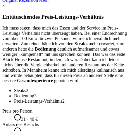
Original Rezension lesen
3
Enttäuschendes Preis-Leistungs-Verhältnis
Ich muss sagen, dass mich das Essen und der Service im Preis-
Leistungs-Verhältnis nicht überzeugt haben. Bei einer Endrechnung
von über 100 Euro für zwei Personen würde ich persönlich mehr
erwarten. Zum einen hätte ich von den
Steaks
mehr erwartet, zum
anderen hätte die
Bedienung
deutlich aufmerksamer und etwas
weniger „kumpelhaft“ mit uns sprechen können. Das war das erste
Block House Restaurant, in dem ich war. Daher kann ich leider
nichts über die Vergleichbarkeit mit anderen Restaurants der Kette
schreiben. In Mannheim kenne ich mich allerdings kulinarisch aus
und würde behaupten, dass für diesen Preis an anderer Stelle eine
bessere
Gesamtexperience
geboten wird.
Steaks
2
Bedienung
3
Preis-Leistungs-Verhältnis
2
Preis pro Person
31 - 40 €
Anlass des Besuchs