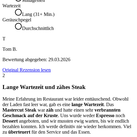
Mittagessen
Wartezeit
Lang (31+ Min.)
Geräuschpegel
Durchschnittlich
T
Tom B.
Bewertung abgegeben:
29.03.2026
Original Rezension lesen
2
Lange Wartezeit und zähes Steak
Meine Erfahrung im Restaurant war leider enttäuschend. Obwohl
der Laden fast leer war, gab es eine
lange Wartezeit
. Das
Mastercut Steak
war
zäh
und hatte einen sehr
verbrannten
Geschmack auf der Kruste
. Uns wurde weder
Espresso
noch
Dessert
angeboten, und wir mussten ewig warten, bis wir endlich
bezahlen konnten. Ich werde definitiv nie wieder herkommen. Viel
zu
überteuert
für den Service und das Essen.