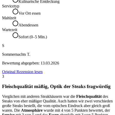
Kulinarische Entdeckung
Servicetyp
Vor Ort essen
Mahlzeit
Abendessen
Wartezeit
Sofort (0–5 Min.)
S
Sommernachts T.
Bewertung abgegeben:
13.03.2026
Original Rezension lesen
3
Fleischqualität mäßig, Optik der Steaks fragwürdig
Verglichen mit anderen Steakhäusern war die
Fleischqualität
des
Steaks von eher mäßiger Qualität. Auch hatten wir zwei verschieden
große Steaks bestellt, die vom optischen Eindruck aber gleich groß
waren. Die
Atmosphäre
wurde mit 4 von 5 Punkten bewertet, der
Service
mit 3 von 5 und das
Essen
ebenfalls mit 3 von 5 Punkten.