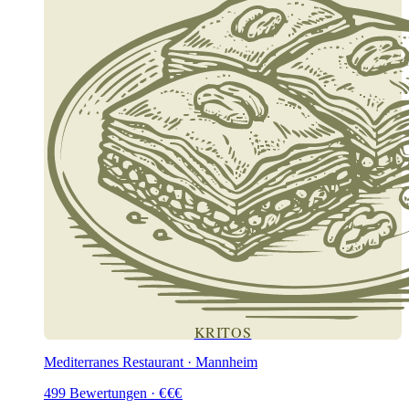
KRITOS
Mediterranes Restaurant · Mannheim
499
Bewertungen
·
€
€
€