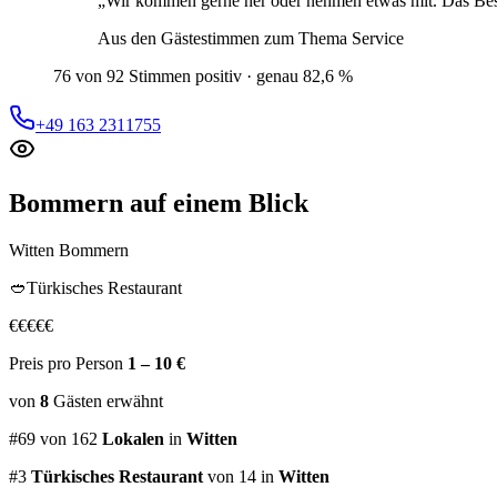
„
Wir kommen gerne her oder nehmen etwas mit. Das Best
Aus den Gästestimmen zum Thema
Service
76 von 92 Stimmen positiv · genau 82,6 %
+49 163 2311755
Bommern
auf einem Blick
Witten Bommern
🥙
Türkisches Restaurant
€
€
€
€
€
Preis pro Person
1 – 10 €
von
8
Gästen
erwähnt
#
69
von
162
Lokalen
in
Witten
#
3
Türkisches Restaurant
von 14
in
Witten