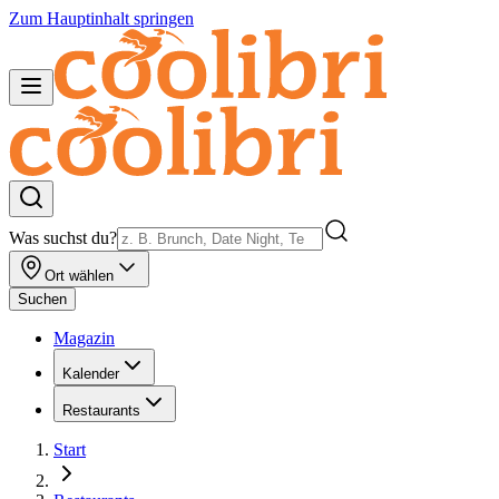
Zum Hauptinhalt springen
Was suchst du?
Ort wählen
Suchen
Magazin
Kalender
Restaurants
Start