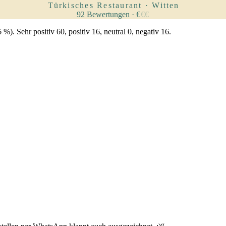
Türkisches Restaurant · Witten
92
Bewertungen
·
€
€
€
. Sehr positiv 60, positiv 16, neutral 0, negativ 16.