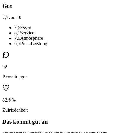
Gut
7,7
von 10
7,6
Essen
8,1
Service
7,6
Atmosphäre
6,5
Preis-Leistung
92
Bewertungen
82,6 %
Zufriedenheit
Das kommt gut an