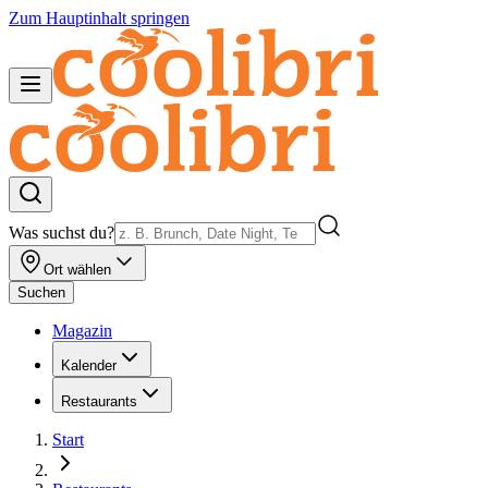
Zum Hauptinhalt springen
Was suchst du?
Ort wählen
Suchen
Magazin
Kalender
Restaurants
Start