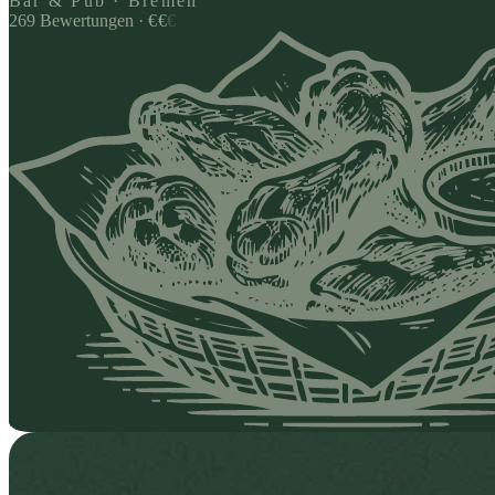
Bar & Pub · Bremen
269
Bewertungen
·
€
€
€