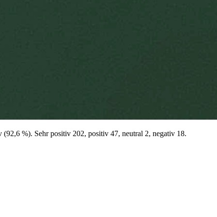
2,6 %). Sehr positiv 202, positiv 47, neutral 2, negativ 18.