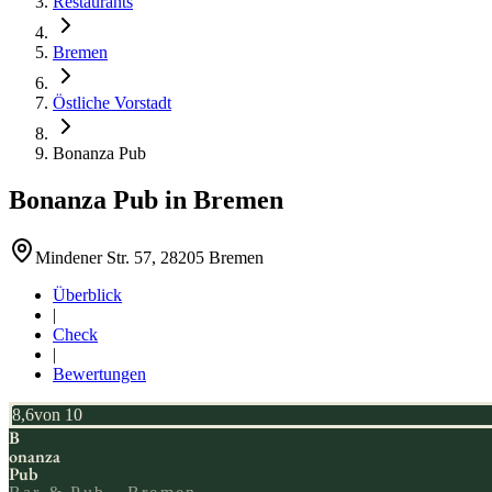
Restaurants
Bremen
Östliche Vorstadt
Bonanza Pub
Bonanza Pub
in
Bremen
Mindener Str. 57, 28205 Bremen
Überblick
|
Check
|
Bewertungen
8,6
von 10
B
onanza
Pub