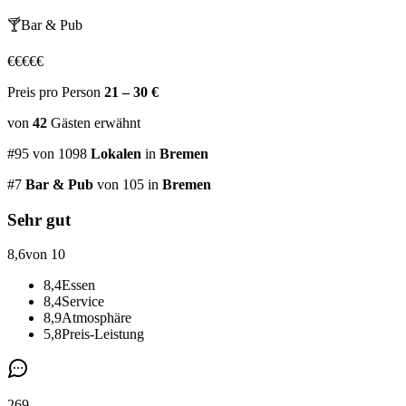
🍸
Bar & Pub
€
€
€
€
€
Preis pro Person
21 – 30 €
von
42
Gästen
erwähnt
#
95
von
1098
Lokalen
in
Bremen
#
7
Bar & Pub
von 105
in
Bremen
Sehr gut
8,6
von 10
8,4
Essen
8,4
Service
8,9
Atmosphäre
5,8
Preis-Leistung
269