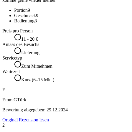
komme gerne wieder hierher.
Portion
9
Geschmack
9
Bedienung
8
Preis pro Person
11 - 20 €
Anlass des Besuchs
Lieferung
Servicetyp
Zum Mitnehmen
Wartezeit
Kurz (6–15 Min.)
E
EmmiGTürk
Bewertung abgegeben:
29.12.2024
Original Rezension lesen
2