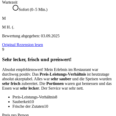
Wartezeit
Sofort (0–5 Min.)
M
M H. (.
Bewertung abgegeben:
03.09.2025
Original Rezension lesen
9
Sehr lecker, frisch und preiswert!
Absolut empfehlenswert! Mein Erlebnis im Restaurant war
durchweg positiv. Das
Preis-Leistungs-Verhältnis
ist heutzutage
absolut akzeptabel. Alles war
sehr sauber
und die Speisen wurden
sehr frisch
zubereitet. Die
Portionen
waren gut bemessen und das
Essen war
sehr lecker
. Der Service war sehr nett.
Preis-Leistungs-Verhältnis
8
Sauberkeit
10
Frische der Zutaten
10
Preis pro Person