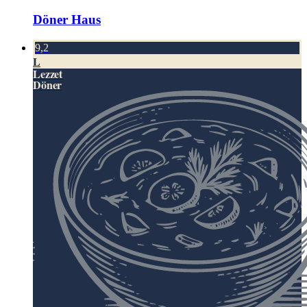
Döner Haus
9,2
L
Lezzet
Döner