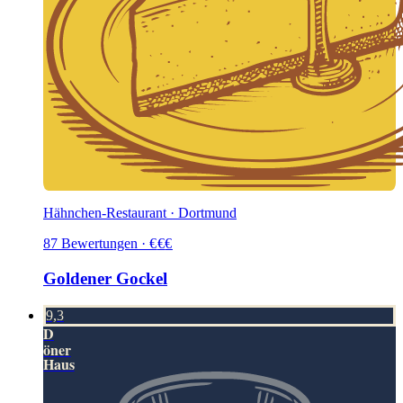
Hähnchen-Restaurant · Dortmund
87
Bewertungen
·
€
€
€
Goldener Gockel
9,3
D
öner
Haus