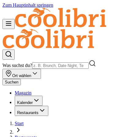
Zum Hauptinhalt springen
Was suchst du?
Ort wählen
Suchen
Magazin
Kalender
Restaurants
Start