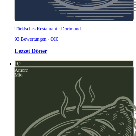
Türkisches Restaurant · Dortmund
93
Bewertungen
·
€
€
€
Lezzet Döner
9,2
Amore
Mio