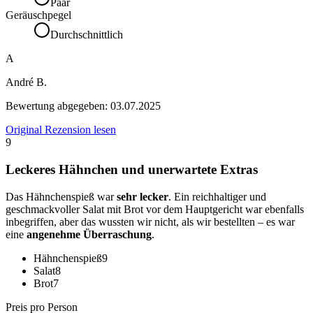
Paar
Geräuschpegel
Durchschnittlich
A
André B.
Bewertung abgegeben:
03.07.2025
Original Rezension lesen
9
Leckeres Hähnchen und unerwartete Extras
Das Hähnchenspieß war
sehr lecker
. Ein reichhaltiger und
geschmackvoller Salat mit Brot vor dem Hauptgericht war ebenfalls
inbegriffen, aber das wussten wir nicht, als wir bestellten – es war
eine
angenehme Überraschung
.
Hähnchenspieß
9
Salat
8
Brot
7
Preis pro Person