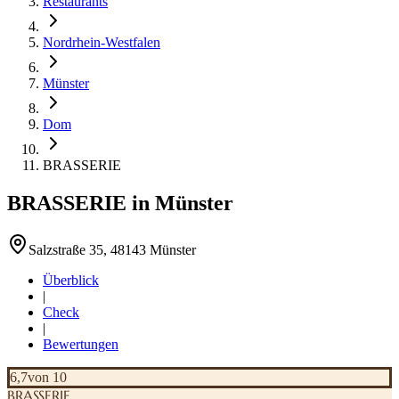
Restaurants
Nordrhein-Westfalen
Münster
Dom
BRASSERIE
BRASSERIE
in
Münster
Salzstraße 35, 48143 Münster
Überblick
|
Check
|
Bewertungen
6,7
von 10
BRASSERIE