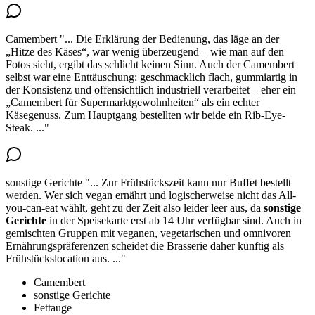
Camembert
"...
Die Erklärung der Bedienung, das läge an der
„Hitze des Käses“, war wenig überzeugend – wie man auf den
Fotos sieht, ergibt das schlicht keinen Sinn. Auch der Camembert
selbst war eine Enttäuschung:
geschmacklich flach, gummiartig in
der Konsistenz
und offensichtlich industriell verarbeitet – eher ein
„Camembert für Supermarktgewohnheiten“ als ein echter
Käsegenuss. Zum Hauptgang bestellten wir beide ein Rib-Eye-
Steak.
..."
sonstige Gerichte
"...
Zur Frühstückszeit kann nur Buffet bestellt
werden. Wer sich vegan ernährt und logischerweise nicht das All-
you-can-eat wählt, geht zu der Zeit also leider leer aus, da
sonstige
Gerichte
in der Speisekarte erst ab 14 Uhr
verfügbar sind. Auch in
gemischten Gruppen mit veganen, vegetarischen und omnivoren
Ernährungspräferenzen scheidet die Brasserie daher künftig als
Frühstückslocation aus.
..."
Camembert
sonstige Gerichte
Fettauge