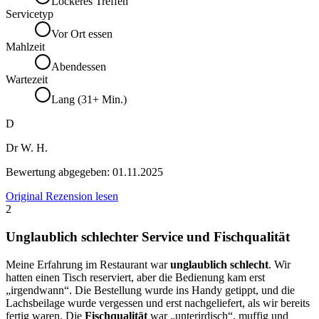
Lockeres Treffen
Servicetyp
Vor Ort essen
Mahlzeit
Abendessen
Wartezeit
Lang (31+ Min.)
D
Dr W. H.
Bewertung abgegeben:
01.11.2025
Original Rezension lesen
2
Unglaublich schlechter Service und Fischqualität
Meine Erfahrung im Restaurant war
unglaublich schlecht
. Wir
hatten einen Tisch reserviert, aber die Bedienung kam erst
„irgendwann“. Die Bestellung wurde ins Handy getippt, und die
Lachsbeilage wurde vergessen und erst nachgeliefert, als wir bereits
fertig waren. Die
Fischqualität
war „unterirdisch“, muffig und