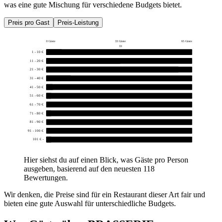
was eine gute Mischung für verschiedene Budgets bietet.
Preis pro Gast
Preis-Leistung
0 Gäste
33 Gäste
65 Gäste
33
1 - 10 €
7
11 - 20 €
33
21 - 30 €
59
31 - 40 €
11
41 - 50 €
3
51 - 60 €
2
61 - 70 €
0
71 - 80 €
1
81 - 90 €
0
91 - 100 €
0
101 € -
2
Hier siehst du auf einen Blick, was Gäste pro Person
ausgeben, basierend auf den neuesten 118
Bewertungen.
Wir denken, die Preise sind für ein Restaurant dieser Art fair und
bieten eine gute Auswahl für unterschiedliche Budgets.