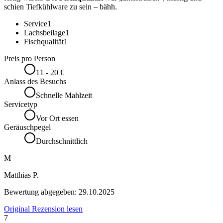
schien Tiefkühlware zu sein – bähh.
Service
1
Lachsbeilage
1
Fischqualität
1
Preis pro Person
11 - 20 €
Anlass des Besuchs
Schnelle Mahlzeit
Servicetyp
Vor Ort essen
Geräuschpegel
Durchschnittlich
M
Matthias P.
Bewertung abgegeben:
29.10.2025
Original Rezension lesen
7