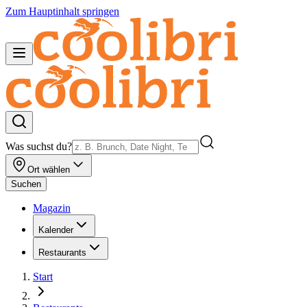
Zum Hauptinhalt springen
Was suchst du?
Ort wählen
Suchen
Magazin
Kalender
Restaurants
Start