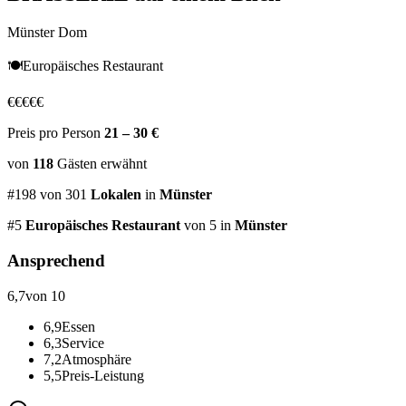
Münster Dom
🍽️
Europäisches Restaurant
€
€
€
€
€
Preis pro Person
21 – 30 €
von
118
Gästen
erwähnt
#
198
von
301
Lokalen
in
Münster
#
5
Europäisches Restaurant
von 5
in
Münster
Ansprechend
6,7
von 10
6,9
Essen
6,3
Service
7,2
Atmosphäre
5,5
Preis-Leistung