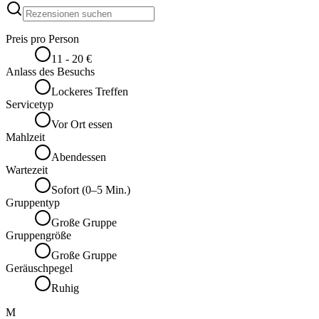
Preis pro Person
11 - 20 €
Anlass des Besuchs
Lockeres Treffen
Servicetyp
Vor Ort essen
Mahlzeit
Abendessen
Wartezeit
Sofort (0–5 Min.)
Gruppentyp
Große Gruppe
Gruppengröße
Große Gruppe
Geräuschpegel
Ruhig
M