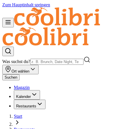
Zum Hauptinhalt springen
Was suchst du?
Ort wählen
Suchen
Magazin
Kalender
Restaurants
Start