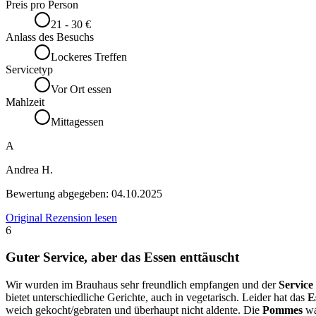
Preis pro Person
21 - 30 €
Anlass des Besuchs
Lockeres Treffen
Servicetyp
Vor Ort essen
Mahlzeit
Mittagessen
A
Andrea H.
Bewertung abgegeben:
04.10.2025
Original Rezension lesen
6
Guter Service, aber das Essen enttäuscht
Wir wurden im Brauhaus sehr freundlich empfangen und der
Service
bietet unterschiedliche Gerichte, auch in vegetarisch. Leider hat das
E
weich gekocht/gebraten und überhaupt nicht aldente. Die
Pommes
wa