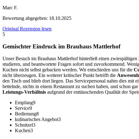
Marc F.
Bewertung abgegeben:
18.10.2025
Original Rezension lesen
5
Gemischter Eindruck im Brauhaus Mattlerhof
Unser Besuch im Brauhaus Mattlerhof hinterließ einen zwiespältigen
studieren, und beantwortete Fragen sofort und zuvorkommend. Wenig
Kuchen nicht selbst gebacken werden. Wir entschieden uns für die
Cu
nicht überzeugen. Ein weiterer kritischer Punkt betrifft die
Anwesenhe
den Tisch und blieb dort liegen. Das Servicepersonal nahm dies mit ei
bettelnde, nichts in einem Restaurant zu suchen haben, und schon gar
Leistungs-Verhältnis
aufgrund der enttäuschenden Qualität der Spe
Empfang
9
Service
9
Bedienung
8
kulinarisches Angebot
3
Schnitzel
3
Kuchen
3