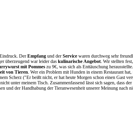
 Eindruck. Der
Empfang
und der
Service
waren durchweg sehr freundli
er überzeugend war leider das
kulinarische Angebot
. Wir stellten fe
rrywurst mit Pommes
zu 9€, was sich als Enttäuschung herausstell
it von Tieren
. Wer ein Problem mit Hunden in einem Restaurant hat, 
nem Scherz ("Er beißt nicht, er hat heute Morgen schon einen Gast vers
 nicht unter meinem Tisch. Zusammenfassend lässt sich sagen, dass der 
isen und der Handhabung der Tieranwesenheit unserer Meinung nach ni