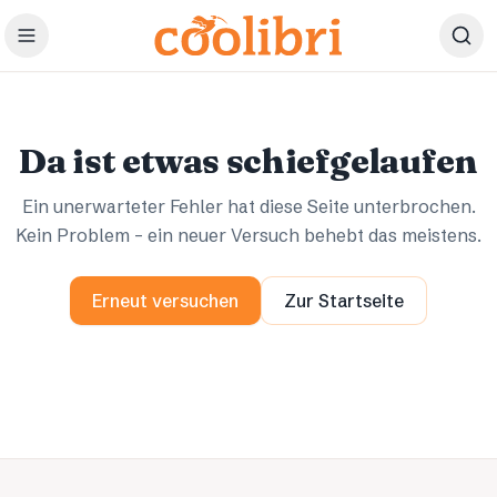
Zum Hauptinhalt springen
Ups.
Ups.
Da ist etwas schiefgelaufen
Ein unerwarteter Fehler hat diese Seite unterbrochen.
Kein Problem – ein neuer Versuch behebt das meistens.
Erneut versuchen
Zur Startseite