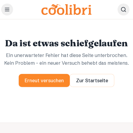
Zum Hauptinhalt springen
Ups.
Ups.
Da ist etwas schiefgelaufen
Ein unerwarteter Fehler hat diese Seite unterbrochen.
Kein Problem – ein neuer Versuch behebt das meistens.
Erneut versuchen
Zur Startseite