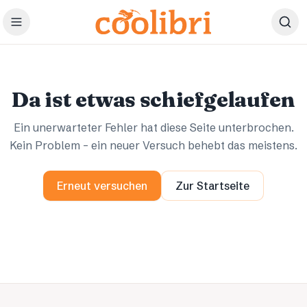
Zum Hauptinhalt springen
Ups.
Ups.
Da ist etwas schiefgelaufen
Ein unerwarteter Fehler hat diese Seite unterbrochen.
Kein Problem – ein neuer Versuch behebt das meistens.
Erneut versuchen
Zur Startseite