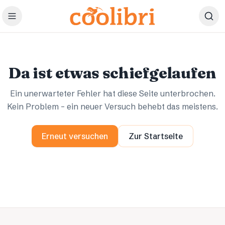
Zum Hauptinhalt springen
Ups.
Ups.
Da ist etwas schiefgelaufen
Ein unerwarteter Fehler hat diese Seite unterbrochen.
Kein Problem – ein neuer Versuch behebt das meistens.
Erneut versuchen
Zur Startseite