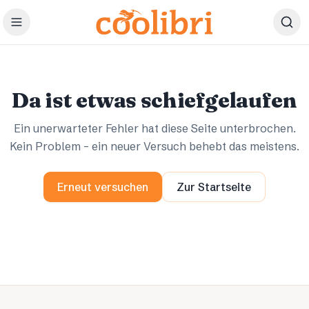
Zum Hauptinhalt springen
Ups.
Ups.
Da ist etwas schiefgelaufen
Ein unerwarteter Fehler hat diese Seite unterbrochen.
Kein Problem – ein neuer Versuch behebt das meistens.
Erneut versuchen
Zur Startseite