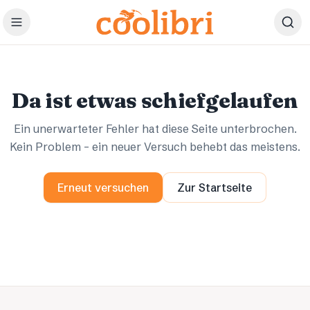
Zum Hauptinhalt springen
Ups.
Ups.
Da ist etwas schiefgelaufen
Ein unerwarteter Fehler hat diese Seite unterbrochen.
Kein Problem – ein neuer Versuch behebt das meistens.
Erneut versuchen
Zur Startseite