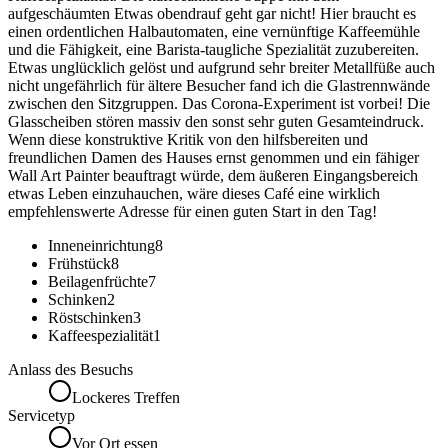
aufgeschäumten Etwas obendrauf geht gar nicht! Hier braucht es
einen ordentlichen Halbautomaten, eine vernünftige Kaffeemühle
und die Fähigkeit, eine Barista-taugliche Spezialität zuzubereiten.
Etwas unglücklich gelöst und aufgrund sehr breiter Metallfüße auch
nicht ungefährlich für ältere Besucher fand ich die Glastrennwände
zwischen den Sitzgruppen. Das Corona-Experiment ist vorbei! Die
Glasscheiben stören massiv den sonst sehr guten Gesamteindruck.
Wenn diese konstruktive Kritik von den hilfsbereiten und
freundlichen Damen des Hauses ernst genommen und ein fähiger
Wall Art Painter beauftragt würde, dem äußeren Eingangsbereich
etwas Leben einzuhauchen, wäre dieses Café eine wirklich
empfehlenswerte Adresse für einen guten Start in den Tag!
Inneneinrichtung
8
Frühstück
8
Beilagenfrüchte
7
Schinken
2
Röstschinken
3
Kaffeespezialität
1
Anlass des Besuchs
Lockeres Treffen
Servicetyp
Vor Ort essen