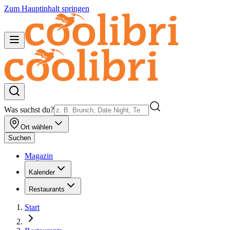
Zum Hauptinhalt springen
Was suchst du?
Ort wählen
Suchen
Magazin
Kalender
Restaurants
Start