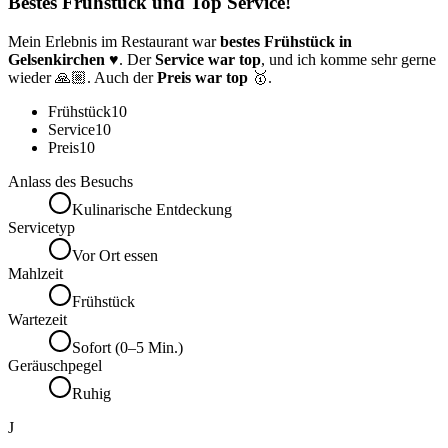
Bestes Frühstück und Top Service!
Mein Erlebnis im Restaurant war
bestes Frühstück in
Gelsenkirchen
♥️. Der
Service war top
, und ich komme sehr gerne
wieder 🙏🏼. Auch der
Preis war top
🥇.
Frühstück
10
Service
10
Preis
10
Anlass des Besuchs
Kulinarische Entdeckung
Servicetyp
Vor Ort essen
Mahlzeit
Frühstück
Wartezeit
Sofort (0–5 Min.)
Geräuschpegel
Ruhig
J