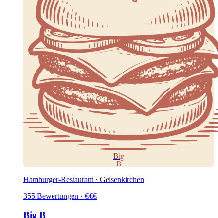
Big
B
Hamburger-Restaurant · Gelsenkirchen
355
Bewertungen
·
€
€
€
Big B