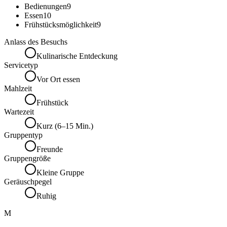
Bedienungen
9
Essen
10
Frühstücksmöglichkeit
9
Anlass des Besuchs
Kulinarische Entdeckung
Servicetyp
Vor Ort essen
Mahlzeit
Frühstück
Wartezeit
Kurz (6–15 Min.)
Gruppentyp
Freunde
Gruppengröße
Kleine Gruppe
Geräuschpegel
Ruhig
M