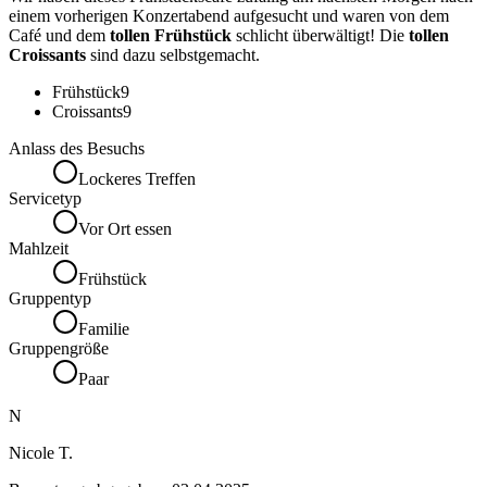
einem vorherigen Konzertabend aufgesucht und waren von dem
Café und dem
tollen Frühstück
schlicht überwältigt! Die
tollen
Croissants
sind dazu selbstgemacht.
Frühstück
9
Croissants
9
Anlass des Besuchs
Lockeres Treffen
Servicetyp
Vor Ort essen
Mahlzeit
Frühstück
Gruppentyp
Familie
Gruppengröße
Paar
N
Nicole T.