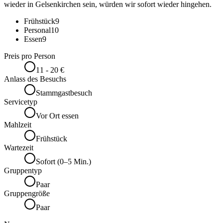
wieder in Gelsenkirchen sein, würden wir sofort wieder hingehen.
Frühstück
9
Personal
10
Essen
9
Preis pro Person
11 - 20 €
Anlass des Besuchs
Stammgastbesuch
Servicetyp
Vor Ort essen
Mahlzeit
Frühstück
Wartezeit
Sofort (0–5 Min.)
Gruppentyp
Paar
Gruppengröße
Paar