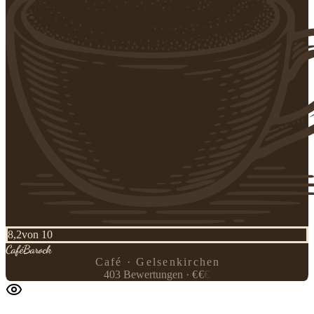
8,2
von 10
Café
Barock
Café · Gelsenkirchen
403
Bewertungen
·
€
€
€