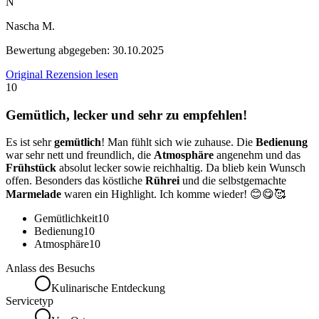
N
Nascha M.
Bewertung abgegeben:
30.10.2025
Original Rezension lesen
10
Gemütlich, lecker und sehr zu empfehlen!
Es ist sehr
gemütlich
! Man fühlt sich wie zuhause. Die
Bedienung
war sehr nett und freundlich, die
Atmosphäre
angenehm und das
Frühstück
absolut lecker sowie reichhaltig. Da blieb kein Wunsch
offen. Besonders das köstliche
Rührei
und die selbstgemachte
Marmelade
waren ein Highlight. Ich komme wieder! 😊😋🥰
Gemütlichkeit
10
Bedienung
10
Atmosphäre
10
Anlass des Besuchs
Kulinarische Entdeckung
Servicetyp