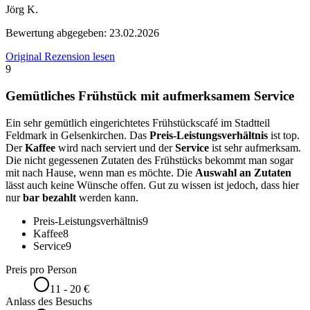
Jörg K.
Bewertung abgegeben:
23.02.2026
Original Rezension lesen
9
Gemütliches Frühstück mit aufmerksamem Service
Ein sehr gemütlich eingerichtetes Frühstückscafé im Stadtteil
Feldmark in Gelsenkirchen. Das
Preis-Leistungsverhältnis
ist top.
Der
Kaffee
wird nach serviert und der
Service
ist sehr aufmerksam.
Die nicht gegessenen Zutaten des Frühstücks bekommt man sogar
mit nach Hause, wenn man es möchte. Die
Auswahl an Zutaten
lässt auch keine Wünsche offen. Gut zu wissen ist jedoch, dass hier
nur
bar bezahlt
werden kann.
Preis-Leistungsverhältnis
9
Kaffee
8
Service
9
Preis pro Person
11 - 20 €
Anlass des Besuchs