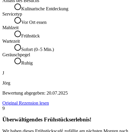
Anlass des Besuchs
Kulinarische Entdeckung
Servicetyp
Vor Ort essen
Mahlzeit
Frühstück
Wartezeit
Sofort (0–5 Min.)
Geräuschpegel
Ruhig
J
Jörg
Bewertung abgegeben:
20.07.2025
Original Rezension lesen
9
Überwältigendes Frühstückserlebnis!
Wir haben dieses Frühstückscafé zufällig am nächsten Morgen nach