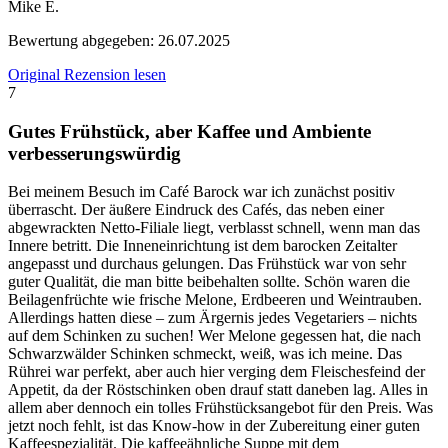
Mike E.
Bewertung abgegeben:
26.07.2025
Original Rezension lesen
7
Gutes Frühstück, aber Kaffee und Ambiente
verbesserungswürdig
Bei meinem Besuch im Café Barock war ich zunächst positiv
überrascht. Der äußere Eindruck des Cafés, das neben einer
abgewrackten Netto-Filiale liegt, verblasst schnell, wenn man das
Innere betritt. Die Inneneinrichtung ist dem barocken Zeitalter
angepasst und durchaus gelungen. Das Frühstück war von sehr
guter Qualität, die man bitte beibehalten sollte. Schön waren die
Beilagenfrüchte wie frische Melone, Erdbeeren und Weintrauben.
Allerdings hatten diese – zum Ärgernis jedes Vegetariers – nichts
auf dem Schinken zu suchen! Wer Melone gegessen hat, die nach
Schwarzwälder Schinken schmeckt, weiß, was ich meine. Das
Rührei war perfekt, aber auch hier verging dem Fleischesfeind der
Appetit, da der Röstschinken oben drauf statt daneben lag. Alles in
allem aber dennoch ein tolles Frühstücksangebot für den Preis. Was
jetzt noch fehlt, ist das Know-how in der Zubereitung einer guten
Kaffeespezialität. Die kaffeeähnliche Suppe mit dem