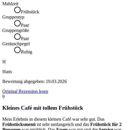
Mahlzeit
Frühstück
Gruppentyp
Paar
Gruppengröße
Paar
Geräuschpegel
Ruhig
H
Hans
Bewertung abgegeben:
19.03.2026
Original Rezension lesen
9
Kleines Café mit tollem Frühstück
Mein Erlebnis in diesem kleinen Café war sehr gut. Das
Frühstücksmenü
ist sehr umfangreich und das
Frühstück für 2
Personen
war reichlich. Das
Essen
war gut und der
Service
war