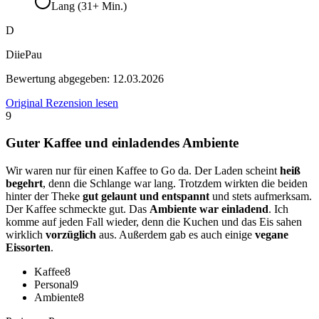
Lang (31+ Min.)
D
DiiePau
Bewertung abgegeben:
12.03.2026
Original Rezension lesen
9
Guter Kaffee und einladendes Ambiente
Wir waren nur für einen Kaffee to Go da. Der Laden scheint
heiß
begehrt
, denn die Schlange war lang. Trotzdem wirkten die beiden
hinter der Theke
gut gelaunt und entspannt
und stets aufmerksam.
Der Kaffee schmeckte gut. Das
Ambiente war einladend
. Ich
komme auf jeden Fall wieder, denn die Kuchen und das Eis sahen
wirklich
vorzüglich
aus. Außerdem gab es auch einige
vegane
Eissorten
.
Kaffee
8
Personal
9
Ambiente
8