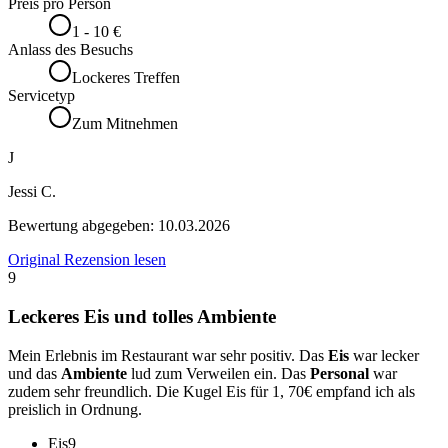
Preis pro Person
1 - 10 €
Anlass des Besuchs
Lockeres Treffen
Servicetyp
Zum Mitnehmen
J
Jessi C.
Bewertung abgegeben:
10.03.2026
Original Rezension lesen
9
Leckeres Eis und tolles Ambiente
Mein Erlebnis im Restaurant war sehr positiv. Das
Eis
war lecker
und das
Ambiente
lud zum Verweilen ein. Das
Personal
war
zudem sehr freundlich. Die Kugel Eis für 1, 70€ empfand ich als
preislich in Ordnung.
Eis
9