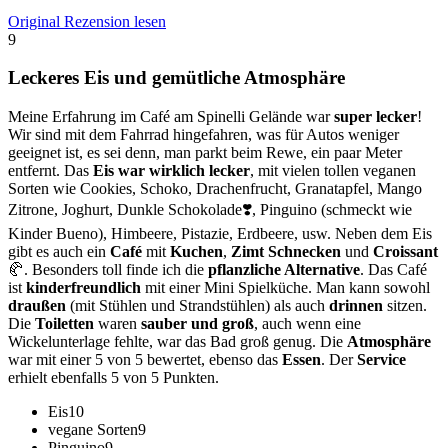
Original Rezension lesen
9
Leckeres Eis und gemütliche Atmosphäre
Meine Erfahrung im Café am Spinelli Gelände war
super lecker
!
Wir sind mit dem Fahrrad hingefahren, was für Autos weniger
geeignet ist, es sei denn, man parkt beim Rewe, ein paar Meter
entfernt. Das
Eis war wirklich lecker
, mit vielen tollen veganen
Sorten wie Cookies, Schoko, Drachenfrucht, Granatapfel, Mango
Zitrone, Joghurt, Dunkle Schokolade❣️, Pinguino (schmeckt wie
Kinder Bueno), Himbeere, Pistazie, Erdbeere, usw. Neben dem Eis
gibt es auch ein
Café
mit
Kuchen
,
Zimt Schnecken
und
Croissant
🥐. Besonders toll finde ich die
pflanzliche Alternative
. Das Café
ist
kinderfreundlich
mit einer Mini Spielküche. Man kann sowohl
draußen
(mit Stühlen und Strandstühlen) als auch
drinnen
sitzen.
Die
Toiletten
waren
sauber und groß
, auch wenn eine
Wickelunterlage fehlte, war das Bad groß genug. Die
Atmosphäre
war mit einer 5 von 5 bewertet, ebenso das
Essen
. Der
Service
erhielt ebenfalls 5 von 5 Punkten.
Eis
10
vegane Sorten
9
Pinguino
9