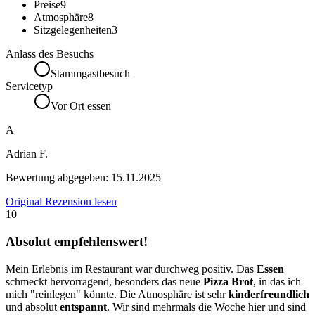
Preise
9
Atmosphäre
8
Sitzgelegenheiten
3
Anlass des Besuchs
Stammgastbesuch
Servicetyp
Vor Ort essen
A
Adrian F.
Bewertung abgegeben:
15.11.2025
Original Rezension lesen
10
Absolut empfehlenswert!
Mein Erlebnis im Restaurant war durchweg positiv. Das
Essen
schmeckt hervorragend, besonders das neue
Pizza Brot
, in das ich
mich "reinlegen" könnte. Die Atmosphäre ist sehr
kinderfreundlich
und absolut
entspannt
. Wir sind mehrmals die Woche hier und sind