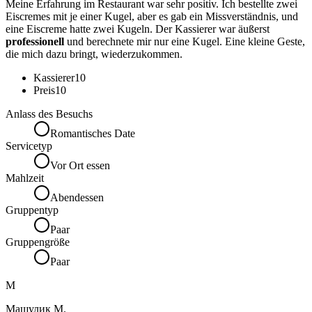
Meine Erfahrung im Restaurant war sehr positiv. Ich bestellte zwei
Eiscremes mit je einer Kugel, aber es gab ein Missverständnis, und
eine Eiscreme hatte zwei Kugeln. Der Kassierer war äußerst
professionell
und berechnete mir nur eine Kugel. Eine kleine Geste,
die mich dazu bringt, wiederzukommen.
Kassierer
10
Preis
10
Anlass des Besuchs
Romantisches Date
Servicetyp
Vor Ort essen
Mahlzeit
Abendessen
Gruppentyp
Paar
Gruppengröße
Paar
М
Машулик М.