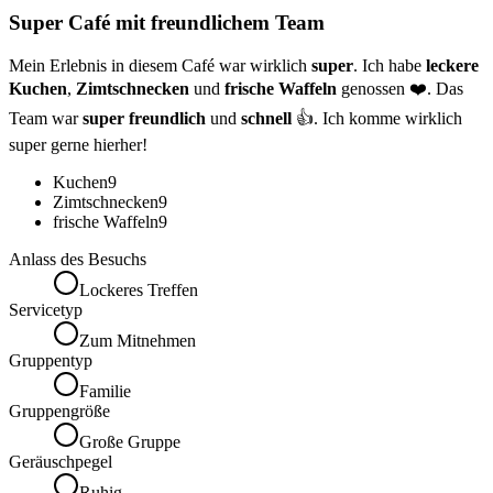
Super Café mit freundlichem Team
Mein Erlebnis in diesem Café war wirklich
super
. Ich habe
leckere
Kuchen
,
Zimtschnecken
und
frische Waffeln
genossen ❤️. Das
Team war
super freundlich
und
schnell
👍. Ich komme wirklich
super gerne hierher!
Kuchen
9
Zimtschnecken
9
frische Waffeln
9
Anlass des Besuchs
Lockeres Treffen
Servicetyp
Zum Mitnehmen
Gruppentyp
Familie
Gruppengröße
Große Gruppe
Geräuschpegel
Ruhig