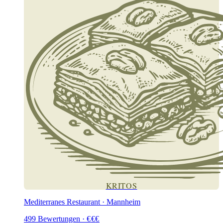
KRITOS
Mediterranes Restaurant · Mannheim
499
Bewertungen
·
€
€
€