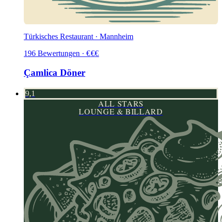
Türkisches Restaurant · Mannheim
196
Bewertungen
·
€
€
€
Çamlica Döner
9,1
ALL STARS
LOUNGE & BILLARD