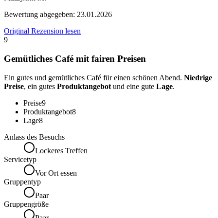
Bewertung abgegeben:
23.01.2026
Original Rezension lesen
9
Gemütliches Café mit fairen Preisen
Ein gutes und gemütliches Café für einen schönen Abend.
Niedrige
Preise
, ein gutes
Produktangebot
und eine gute
Lage
.
Preise
9
Produktangebot
8
Lage
8
Anlass des Besuchs
Lockeres Treffen
Servicetyp
Vor Ort essen
Gruppentyp
Paar
Gruppengröße
Paar