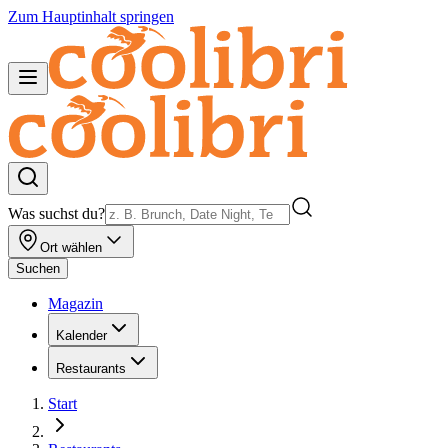
Zum Hauptinhalt springen
Was suchst du?
Ort wählen
Suchen
Magazin
Kalender
Restaurants
Start