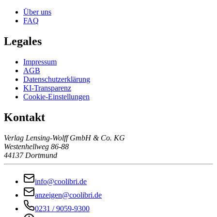
Über uns
FAQ
Legales
Impressum
AGB
Datenschutzerklärung
KI-Transparenz
Cookie-Einstellungen
Kontakt
Verlag Lensing-Wolff GmbH & Co. KG
Westenhellweg 86-88
44137 Dortmund
info@coolibri.de
anzeigen@coolibri.de
0231 / 9059-9300