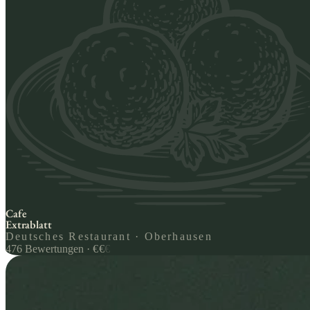
Cafe
Extrablatt
Deutsches Restaurant · Oberhausen
476
Bewertungen
·
€
€
€