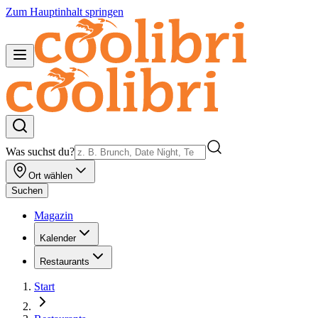
Zum Hauptinhalt springen
Was suchst du?
Ort wählen
Suchen
Magazin
Kalender
Restaurants
Start