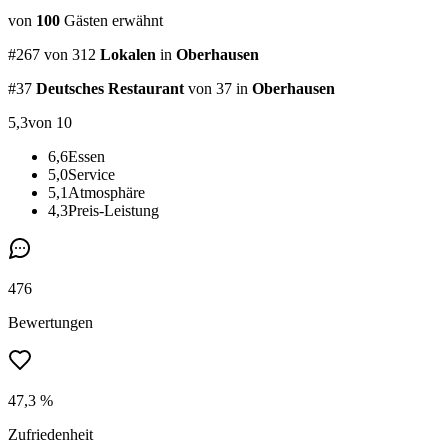
von
100
Gästen
erwähnt
#
267
von
312
Lokalen
in
Oberhausen
#
37
Deutsches Restaurant
von 37
in
Oberhausen
5,3
von 10
6,6
Essen
5,0
Service
5,1
Atmosphäre
4,3
Preis-Leistung
476
Bewertungen
47,3 %
Zufriedenheit