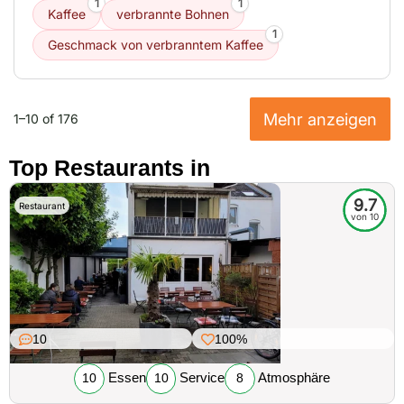
1
1
Kaffee
verbrannte Bohnen
1
Geschmack von verbranntem Kaffee
Mehr anzeigen
1–10 of 176
Top Restaurants in
9.7
Restaurant
von 10
10
100%
Essen
Service
Atmosphäre
10
10
8