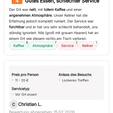
4
Gutes Essen, schlechter Service
Der Ort war
nett
, mit
tollem Kaffee
und einer
angenehmen Atmosphäre
. Unser Kellner hat die
Erfahrung jedoch komplett ruiniert. Der Service war
furchtbar
und er hat uns sehr schlecht behandelt, uns
ständig ignoriert. Nils (groß mit grauen Haaren) hat an
einem Ort wie diesem nichts am Tisch verloren.
8
7
2
1
Kaffee
Atmosphäre
Service
Kellner
Preis pro Person
Anlass des Besuchs
11 - 20 €
Lockeres Treffen
Servicetyp
Vor Ort essen
Christian L.
C
Bewertung abgegeben: 15.02.2026