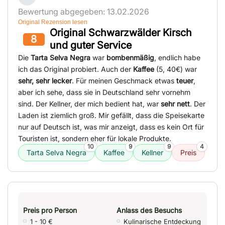
Bewertung abgegeben: 13.02.2026
Original Rezension lesen
Original Schwarzwälder Kirsch
8
und guter Service
Die
Tarta Selva Negra
war
bombenmäßig
, endlich habe
ich das Original probiert. Auch der
Kaffee
(5, 40€) war
sehr, sehr lecker
. Für meinen Geschmack etwas
teuer
,
aber ich sehe, dass sie in Deutschland sehr vornehm
sind. Der Kellner, der mich bedient hat, war
sehr nett
. Der
Laden ist ziemlich groß. Mir gefällt, dass die Speisekarte
nur auf Deutsch ist, was mir anzeigt, dass es kein Ort für
Touristen ist, sondern eher für lokale Produkte.
10
9
9
4
Tarta Selva Negra
Kaffee
Kellner
Preis
Preis pro Person
Anlass des Besuchs
1 - 10 €
Kulinarische Entdeckung