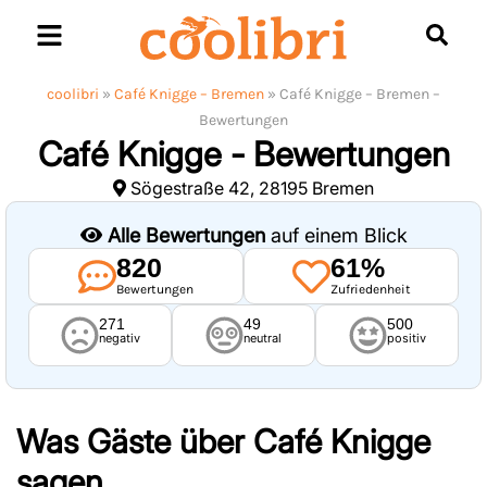
Skip
to
content
coolibri
»
Café Knigge – Bremen
»
Café Knigge – Bremen –
Bewertungen
Café Knigge - Bewertungen
Sögestraße 42, 28195 Bremen
Alle Bewertungen
auf einem Blick
820
61%
Bewertungen
Zufriedenheit
271
49
500
negativ
neutral
positiv
Was Gäste über
Café Knigge
sagen