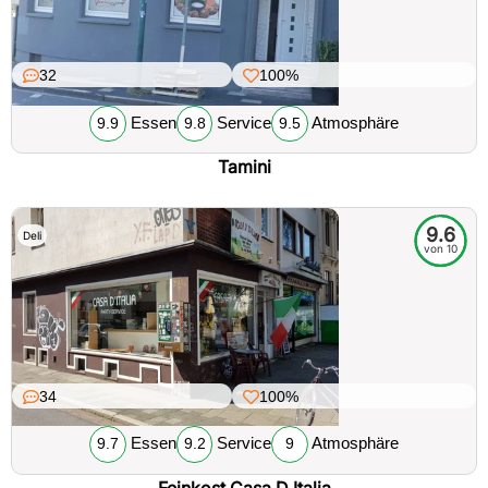
32
100%
Essen
Service
Atmosphäre
9.9
9.8
9.5
Tamini
9.6
Deli
von 10
34
100%
Essen
Service
Atmosphäre
9.7
9.2
9