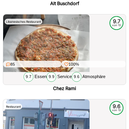
Alt Buschdorf
9.7
Libanesisches Restaurant
von 10
85
100%
Essen
Service
Atmosphäre
9.7
9.9
9.6
Chez Rami
9.6
Restaurant
von 10