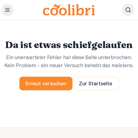
Zum Hauptinhalt springen
Ups.
Ups.
Da ist etwas schiefgelaufen
Ein unerwarteter Fehler hat diese Seite unterbrochen.
Kein Problem – ein neuer Versuch behebt das meistens.
Erneut versuchen
Zur Startseite