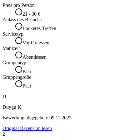
Preis pro Person
21 - 30 €
Anlass des Besuchs
Lockeres Treffen
Servicetyp
Vor Ort essen
Mahlzeit
Abendessen
Gruppentyp
Paar
Gruppengröße
Paar
D
Duygu K.
Bewertung abgegeben:
09.11.2025
Original Rezension lesen
2