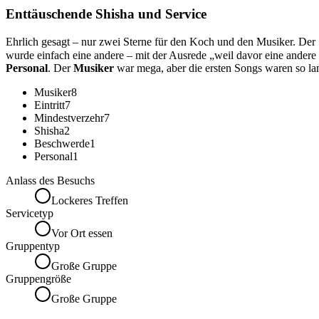
Enttäuschende Shisha und Service
Ehrlich gesagt – nur zwei Sterne für den Koch und den Musiker. Der 5
wurde einfach eine andere – mit der Ausrede „weil davor eine andere
Personal
. Der
Musiker
war mega, aber die ersten Songs waren so lan
Musiker
8
Eintritt
7
Mindestverzehr
7
Shisha
2
Beschwerde
1
Personal
1
Anlass des Besuchs
Lockeres Treffen
Servicetyp
Vor Ort essen
Gruppentyp
Große Gruppe
Gruppengröße
Große Gruppe