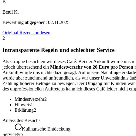
B
Betül K.
Bewertung abgegeben:
02.11.2025
Original Rezension lesen
2
Intransparente Regeln und schlechter Service
Als Gruppe besuchten wir dieses Café. Bei der Ankunft wurde uns mitg
jedoch überraschend ein
Mindestverzehr von 20 Euro pro Person
m
Ankunft wurde uns nichts dazu gesagt. Auf unsere Nachfrage erklärte
wurde aber zunehmend unfreundlich, als wir unser Unverständnis äuße
Zahlung höherer Beträge zu bewegen. Der Umgang mit Kunden war 
des unprofessionellen Auftretens kann ich dieses Café leider nicht em
Mindestverzehr
2
Hinweis
1
Erklärung
2
Anlass des Besuchs
Kulinarische Entdeckung
Servicetyp