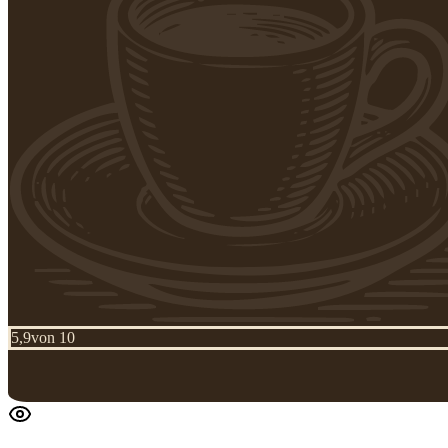
5,9
von 10