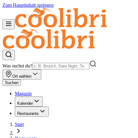
Zum Hauptinhalt springen
Was suchst du?
Ort wählen
Suchen
Magazin
Kalender
Restaurants
Start