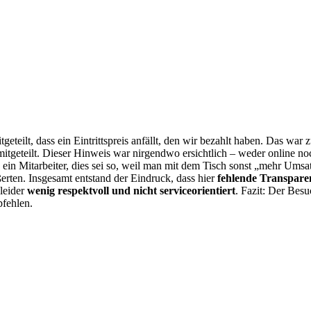
eteilt, dass ein Eintrittspreis anfällt, den wir bezahlt haben. Das w
itgeteilt. Dieser Hinweis war nirgendwo ersichtlich – weder online noc
 ein Mitarbeiter, dies sei so, weil man mit dem Tisch sonst „mehr Um
rten. Insgesamt entstand der Eindruck, dass hier
fehlende Transpar
leider
wenig respektvoll und nicht serviceorientiert
. Fazit: Der Bes
pfehlen.