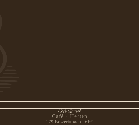
Cafe Laurel
Café · Herten
179
Bewertungen
·
€
€
€