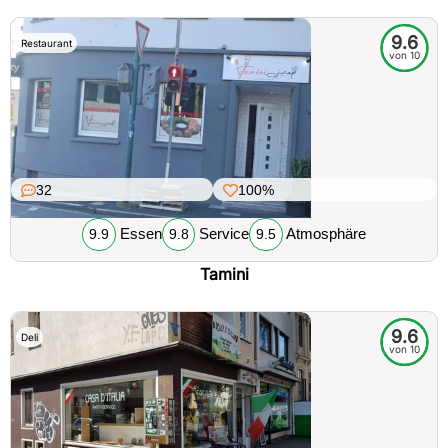
9.6
Restaurant
von 10
32
100%
Essen
Service
Atmosphäre
9.9
9.8
9.5
Tamini
9.6
Deli
von 10