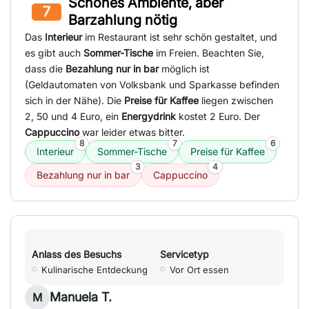
Schönes Ambiente, aber
7
Barzahlung nötig
Das
Interieur
im Restaurant ist sehr schön gestaltet, und
es gibt auch
Sommer-Tische
im Freien. Beachten Sie,
dass die
Bezahlung nur in bar
möglich ist
(Geldautomaten von Volksbank und Sparkasse befinden
sich in der Nähe). Die
Preise für Kaffee
liegen zwischen
2, 50 und 4 Euro, ein
Energydrink
kostet 2 Euro. Der
Cappuccino
war leider etwas bitter.
8
7
6
Interieur
Sommer-Tische
Preise für Kaffee
3
4
Bezahlung nur in bar
Cappuccino
Anlass des Besuchs
Servicetyp
Kulinarische Entdeckung
Vor Ort essen
Manuela T.
M