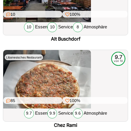
10
100%
Essen
Service
Atmosphäre
10
10
8
Alt Buschdorf
9.7
Libanesisches Restaurant
von 10
85
100%
Essen
Service
Atmosphäre
9.7
9.9
9.6
Chez Rami