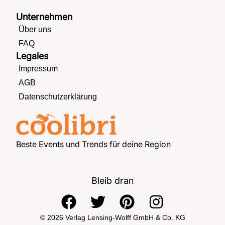
Unternehmen
Über uns
FAQ
Legales
Impressum
AGB
Datenschutzerklärung
Beste Events und Trends für deine Region
Bleib dran
F
T
P
I
a
w
i
n
© 2026 Verlag Lensing-Wolff GmbH & Co. KG
c
i
n
s