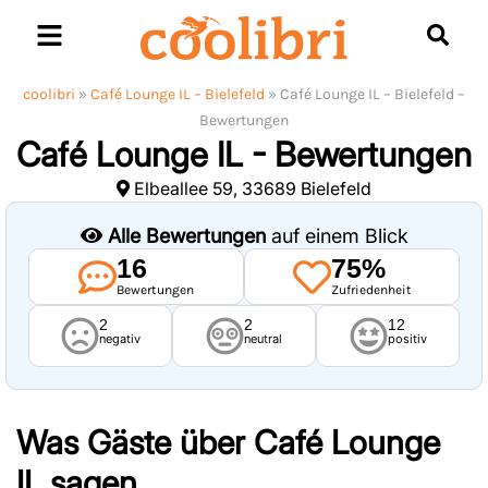
Skip
to
content
coolibri
»
Café Lounge IL – Bielefeld
»
Café Lounge IL – Bielefeld –
Bewertungen
Café Lounge IL - Bewertungen
Elbeallee 59, 33689 Bielefeld
Alle Bewertungen
auf einem Blick
16
75%
Bewertungen
Zufriedenheit
2
2
12
negativ
neutral
positiv
Was Gäste über
Café Lounge
IL
sagen