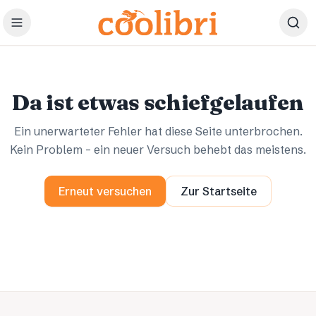
Zum Hauptinhalt springen
Ups.
Ups.
Da ist etwas schiefgelaufen
Ein unerwarteter Fehler hat diese Seite unterbrochen.
Kein Problem – ein neuer Versuch behebt das meistens.
Erneut versuchen
Zur Startseite