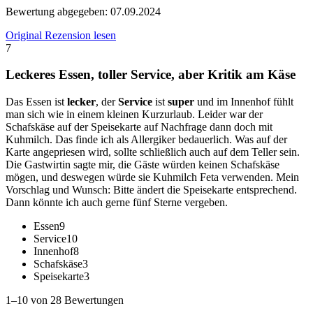
Bewertung abgegeben:
07.09.2024
Original Rezension lesen
7
Leckeres Essen, toller Service, aber Kritik am Käse
Das Essen ist
lecker
, der
Service
ist
super
und im Innenhof fühlt
man sich wie in einem kleinen Kurzurlaub. Leider war der
Schafskäse auf der Speisekarte auf Nachfrage dann doch mit
Kuhmilch. Das finde ich als Allergiker bedauerlich. Was auf der
Karte angepriesen wird, sollte schließlich auch auf dem Teller sein.
Die Gastwirtin sagte mir, die Gäste würden keinen Schafskäse
mögen, und deswegen würde sie Kuhmilch Feta verwenden. Mein
Vorschlag und Wunsch: Bitte ändert die Speisekarte entsprechend.
Dann könnte ich auch gerne fünf Sterne vergeben.
Essen
9
Service
10
Innenhof
8
Schafskäse
3
Speisekarte
3
1–10 von 28 Bewertungen