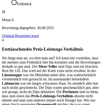
Frühstück
M
Mona S.
Bewertung abgegeben:
30.08.2025
Original Rezension lesen
4
Enttäuschendes Preis-Leistungs-Verhältnis
Wo fängt man an, wo hört man auf? Ich kann mir vorstellen, dass
die meisten zum Frühstück hier hin kommen und die Bewertungen
deshalb so gut sind. Der
Meze-Teller
sind Dips und ein bisschen
Brot für 12€. Das wird auf der Karte extra nicht erwähnt. In der
Linsensuppe
war ein Minzblatt unten drin, was wahrscheinlich
versehentlich rein gerutscht ist. Im auseinander bröselndem
Lahmacun
war ein langes schwarzes Haar. So ziemlich alles hat
nach nichts geschmeckt. Die Dips waren geschmacklich gut, aber
wie gesagt, nicht als Dips deklariert. Die
Portionen
sind so klein,
dass zum einen das
Preis-Leistungs-Verhältnis
absolut nicht
stimmt und man zum anderen immer noch Hunger hat. Wer nur
einen frisch gepressten
Orangensaft
möchte: der war super.