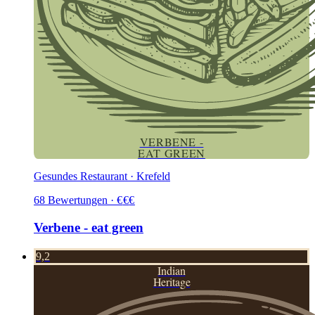
VERBENE -
EAT GREEN
Gesundes Restaurant · Krefeld
68
Bewertungen
·
€
€
€
Verbene - eat green
9,2
Indian
Heritage