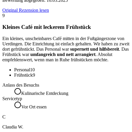
Bewertung abgegeben:
16.03.2025
Original Rezension lesen
9
Kleines Café mit leckerem Frühstück
Ein kleines, unscheinbares Café mitten in der Fußgängerzone von
Uerdingen. Die Einrichtung ist einfach gehalten. Wir haben zu zweit
dort gefrühstückt. Das Personal war
supernett und hilfsbereit
. Das
Frühstück war
umfangreich und nett arrangiert
. Absolut
empfehlenswert, wenn man in Ruhe frühstücken möchte.
Personal
10
Frühstück
9
Anlass des Besuchs
Kulinarische Entdeckung
Servicetyp
Vor Ort essen
C
Claudia W.