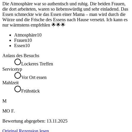
Die Atmosphäre war so authentisch und ruhig. Die beiden Frauen,
die dort arbeiteten, waren so liebenswürdig und sehr einladend. Das
Essen schmeckte wie das Essen einer Mama – man wird durch die
Würze und die Frische des Essens nach Hause versetzt. Ich kann es
nur wärmstens empfehlen 🌟🌟🌟
Atmosphäre
10
Frauen
10
Essen
10
Anlass des Besuchs
Lockeres Treffen
Servicetyp
Vor Ort essen
Mahlzeit
Frühstück
M
MO F.
Bewertung abgegeben:
13.11.2025
Original Rezension lesen