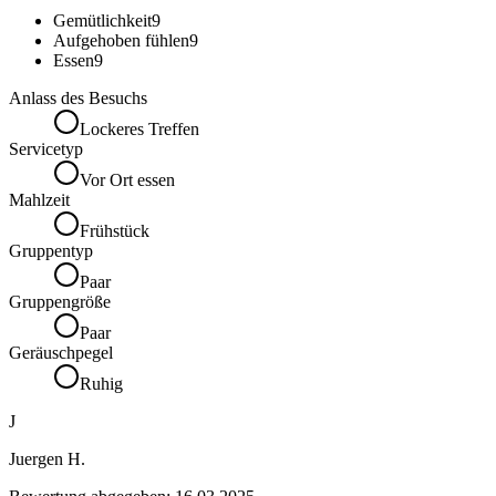
Gemütlichkeit
9
Aufgehoben fühlen
9
Essen
9
Anlass des Besuchs
Lockeres Treffen
Servicetyp
Vor Ort essen
Mahlzeit
Frühstück
Gruppentyp
Paar
Gruppengröße
Paar
Geräuschpegel
Ruhig
J
Juergen H.