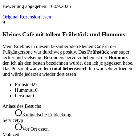
Bewertung abgegeben:
16.09.2025
Original Rezension lesen
9
Kleines Café mit tollem Frühstück und Hummus
Mein Erlebnis in diesem bezaubernden kleinen Café in der
Fußgängerzone war durchweg positiv. Das
Frühstück
war super
lecker und vielseitig. Besonders hervorzuheben ist der
Hummus
,
den ich als den besten bezeichnen würde, den ich je gegessen habe.
Das Personal war zudem
total liebenswert
. Ich war sehr zufrieden
und würde jederzeit wieder dort essen!
Frühstück
9
Hummus
10
Personal
9
Anlass des Besuchs
Kulinarische Entdeckung
Servicetyp
Vor Ort essen
Mahlzeit