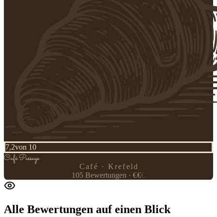
7,2
von 10
Café
·
Passage
Café · Krefeld
105
Bewertungen
·
€
€
€
Alle Bewertungen
auf einen Blick