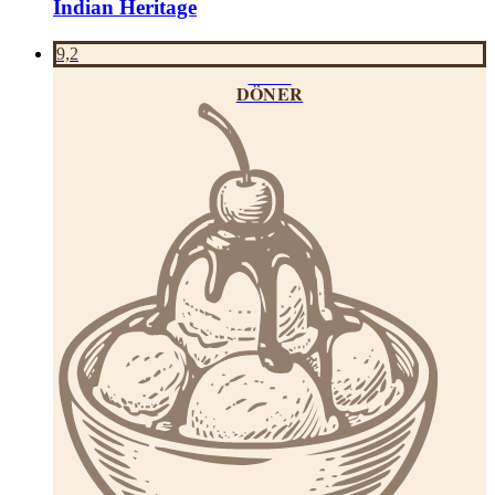
Indian Heritage
9,2
SIDE
DÖNER