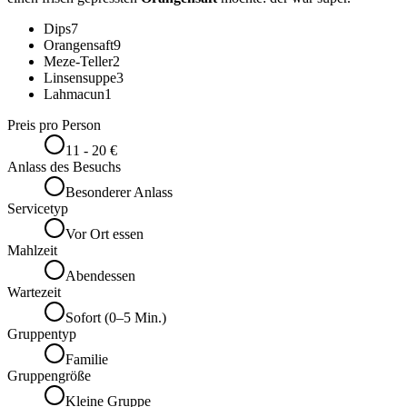
Dips
7
Orangensaft
9
Meze-Teller
2
Linsensuppe
3
Lahmacun
1
Preis pro Person
11 - 20 €
Anlass des Besuchs
Besonderer Anlass
Servicetyp
Vor Ort essen
Mahlzeit
Abendessen
Wartezeit
Sofort (0–5 Min.)
Gruppentyp
Familie
Gruppengröße
Kleine Gruppe