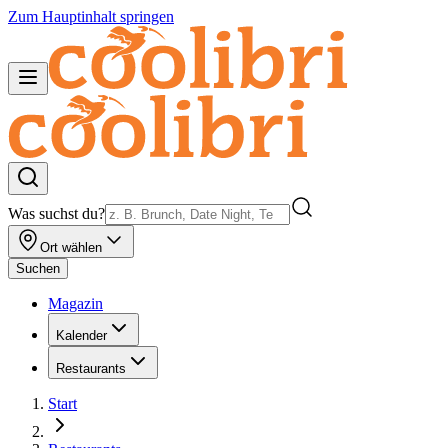
Zum Hauptinhalt springen
Was suchst du?
Ort wählen
Suchen
Magazin
Kalender
Restaurants
Start