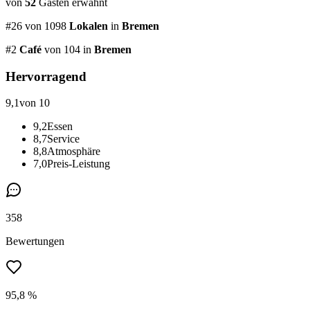
von
52
Gästen
erwähnt
#
26
von
1098
Lokalen
in
Bremen
#
2
Café
von 104
in
Bremen
Hervorragend
9,1
von 10
9,2
Essen
8,7
Service
8,8
Atmosphäre
7,0
Preis-Leistung
358
Bewertungen
95,8 %