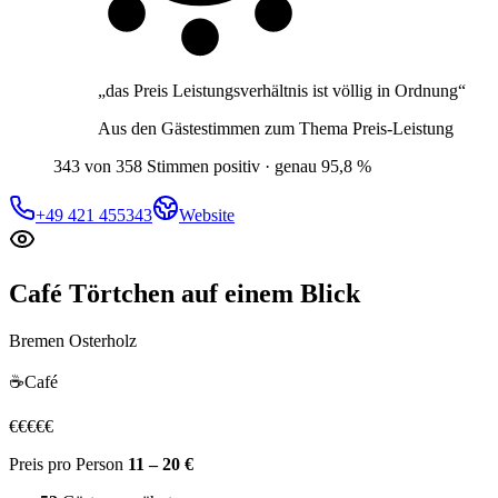
„
das Preis Leistungsverhältnis ist völlig in Ordnung
“
Aus den Gästestimmen zum Thema
Preis-Leistung
343 von 358 Stimmen positiv · genau 95,8 %
+49 421 455343
Website
Café Törtchen
auf einem Blick
Bremen Osterholz
☕
Café
€
€
€
€
€
Preis pro Person
11 – 20 €