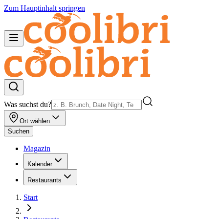
Zum Hauptinhalt springen
Was suchst du?
Ort wählen
Suchen
Magazin
Kalender
Restaurants
Start