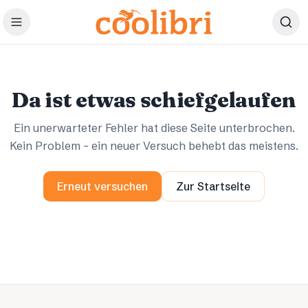
Zum Hauptinhalt springen
Ups.
Ups.
Da ist etwas schiefgelaufen
Ein unerwarteter Fehler hat diese Seite unterbrochen.
Kein Problem – ein neuer Versuch behebt das meistens.
Erneut versuchen
Zur Startseite