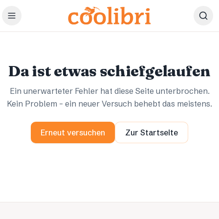
Zum Hauptinhalt springen
Ups.
Ups.
Da ist etwas schiefgelaufen
Ein unerwarteter Fehler hat diese Seite unterbrochen.
Kein Problem – ein neuer Versuch behebt das meistens.
Erneut versuchen
Zur Startseite