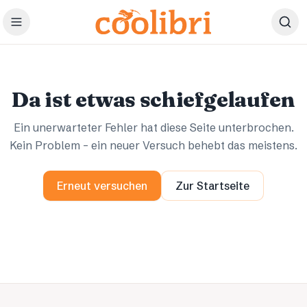
Zum Hauptinhalt springen
Ups.
Ups.
Da ist etwas schiefgelaufen
Ein unerwarteter Fehler hat diese Seite unterbrochen.
Kein Problem – ein neuer Versuch behebt das meistens.
Erneut versuchen
Zur Startseite