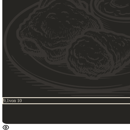
9,1
von 10