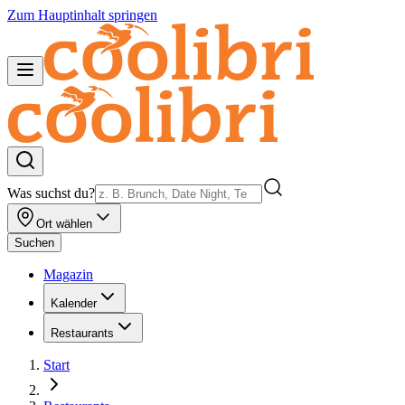
Zum Hauptinhalt springen
Was suchst du?
Ort wählen
Suchen
Magazin
Kalender
Restaurants
Start