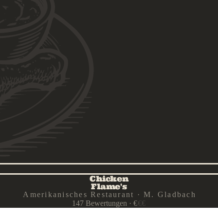
Chicken
Flame's
Amerikanisches Restaurant · M. Gladbach
147
Bewertungen
·
€
€
€