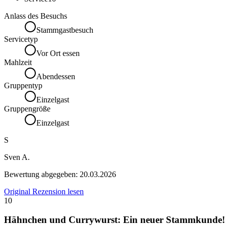
Anlass des Besuchs
Stammgastbesuch
Servicetyp
Vor Ort essen
Mahlzeit
Abendessen
Gruppentyp
Einzelgast
Gruppengröße
Einzelgast
S
Sven A.
Bewertung abgegeben:
20.03.2026
Original Rezension lesen
10
Hähnchen und Currywurst: Ein neuer Stammkunde!