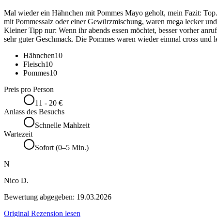
Mal wieder ein Hähnchen mit Pommes Mayo geholt, mein Fazit: Top. D
mit Pommessalz oder einer Gewürzmischung, waren mega lecker und 
Kleiner Tipp nur: Wenn ihr abends essen möchtet, besser vorher anru
sehr guter Geschmack. Die Pommes waren wieder einmal cross und le
Hähnchen
10
Fleisch
10
Pommes
10
Preis pro Person
11 - 20 €
Anlass des Besuchs
Schnelle Mahlzeit
Wartezeit
Sofort (0–5 Min.)
N
Nico D.
Bewertung abgegeben:
19.03.2026
Original Rezension lesen