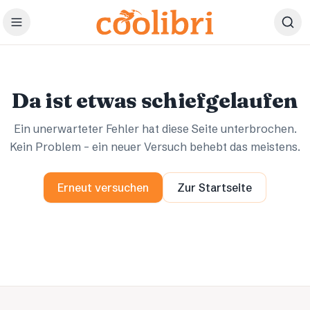
Zum Hauptinhalt springen
Ups.
Ups.
Da ist etwas schiefgelaufen
Ein unerwarteter Fehler hat diese Seite unterbrochen.
Kein Problem – ein neuer Versuch behebt das meistens.
Erneut versuchen
Zur Startseite