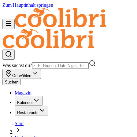
Zum Hauptinhalt springen
Was suchst du?
Ort wählen
Suchen
Magazin
Kalender
Restaurants
Start