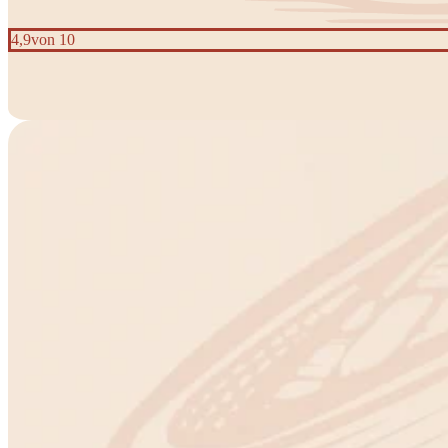
4,9
von 10