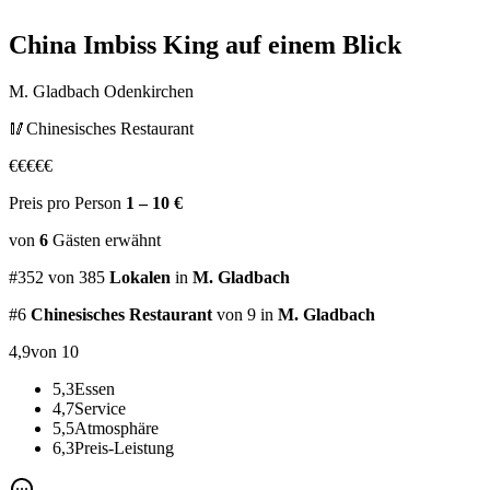
China Imbiss King
auf einem Blick
M. Gladbach Odenkirchen
🥢
Chinesisches Restaurant
€
€
€
€
€
Preis pro Person
1 – 10 €
von
6
Gästen
erwähnt
#
352
von
385
Lokalen
in
M. Gladbach
#
6
Chinesisches Restaurant
von 9
in
M. Gladbach
4,9
von 10
5,3
Essen
4,7
Service
5,5
Atmosphäre
6,3
Preis-Leistung