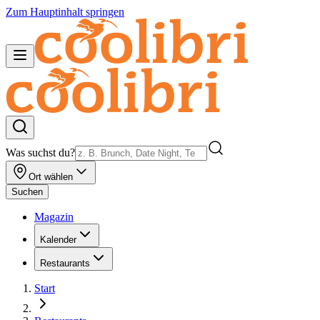
Zum Hauptinhalt springen
Was suchst du?
Ort wählen
Suchen
Magazin
Kalender
Restaurants
Start