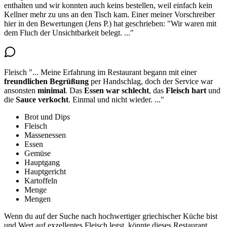
enthalten
und wir konnten auch keins bestellen, weil einfach kein
Kellner mehr zu uns an den Tisch kam. Einer meiner Vorschreiber
hier in den Bewertungen (Jens P.) hat geschrieben: "Wir waren mit
dem Fluch der Unsichtbarkeit belegt.
..."
Fleisch
"...
Meine Erfahrung im Restaurant begann mit einer
freundlichen Begrüßung
per Handschlag, doch der Service war
ansonsten
minimal
. Das
Essen war schlecht
, das
Fleisch
hart
und
die
Sauce verkocht
. Einmal und nicht wieder.
..."
Brot und Dips
Fleisch
Massenessen
Essen
Gemüse
Hauptgang
Hauptgericht
Kartoffeln
Menge
Mengen
Wenn du auf der Suche nach hochwertiger griechischer Küche bist
und Wert auf exzellentes Fleisch legst, könnte dieses Restaurant