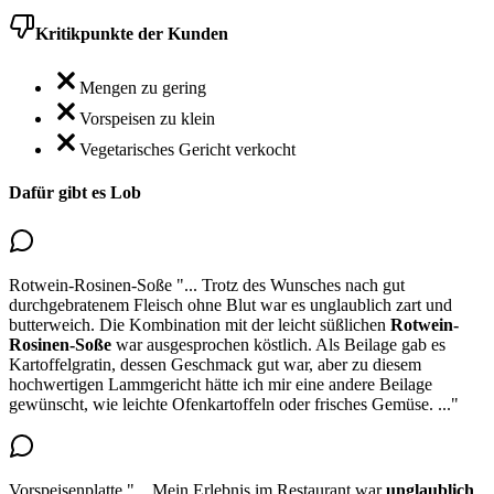
Kritikpunkte der Kunden
Mengen zu gering
Vorspeisen zu klein
Vegetarisches Gericht verkocht
Dafür gibt es Lob
Rotwein-Rosinen-Soße
"...
Trotz des Wunsches nach gut
durchgebratenem Fleisch ohne Blut war es unglaublich zart und
butterweich.
Die Kombination mit der leicht süßlichen
Rotwein-
Rosinen-Soße
war ausgesprochen köstlich
. Als Beilage gab es
Kartoffelgratin, dessen Geschmack gut war, aber zu diesem
hochwertigen Lammgericht hätte ich mir eine andere Beilage
gewünscht, wie leichte Ofenkartoffeln oder frisches Gemüse.
..."
Vorspeisenplatte
"...
Mein Erlebnis im Restaurant war
unglaublich