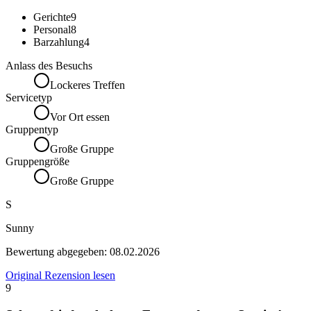
Gerichte
9
Personal
8
Barzahlung
4
Anlass des Besuchs
Lockeres Treffen
Servicetyp
Vor Ort essen
Gruppentyp
Große Gruppe
Gruppengröße
Große Gruppe
S
Sunny
Bewertung abgegeben:
08.02.2026
Original Rezension lesen
9