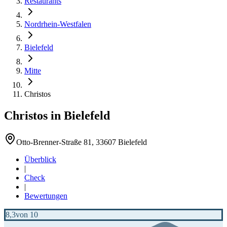
Restaurants
Nordrhein-Westfalen
Bielefeld
Mitte
Christos
Christos
in
Bielefeld
Otto-Brenner-Straße 81, 33607 Bielefeld
Überblick
|
Check
|
Bewertungen
8,3
von 10