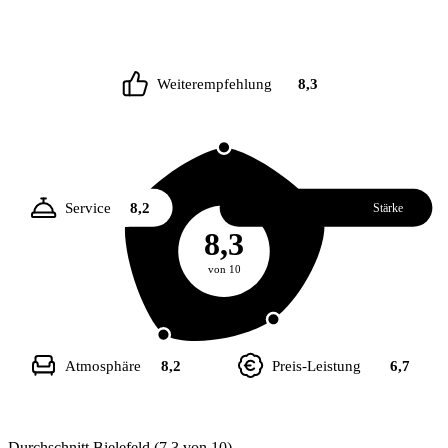
Weiterempfehlung
8,3
Service
8,2
Essen
8,4
Stärke
8,3
von 10
Atmosphäre
8,2
Preis-Leistung
6,7
Durchschnitt Bielefeld (7,3 von 10)