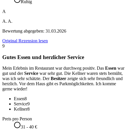
Ruhig
A
A. A.
Bewertung abgegeben:
31.03.2026
Original Rezension lesen
9
Gutes Essen und herzlicher Service
Mein Erlebnis im Restaurant war durchweg positiv. Das
Essen
war
gut und der
Service
war sehr gut. Die Kellner waren stets bemüht,
was ich sehr schätzte. Der
Besitzer
zeigte sich sehr freundlich und
herzlich. Vor dem Haus gibt es Parkmöglichkeiten. Ich komme
gerne wieder!
Essen
8
Service
9
Kellner
8
Preis pro Person
31 - 40 €