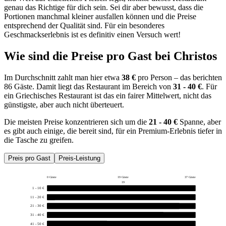
genau das Richtige für dich sein. Sei dir aber bewusst, dass die
Portionen manchmal kleiner ausfallen können und die Preise
entsprechend der Qualität sind. Für ein besonderes
Geschmackserlebnis ist es definitiv einen Versuch wert!
Wie sind die Preise pro Gast bei
Christos
Im Durchschnitt zahlt man hier etwa
38 €
pro Person – das berichten
86 Gäste. Damit liegt das Restaurant im Bereich von
31 - 40 €
. Für
ein Griechisches Restaurant ist das ein fairer Mittelwert, nicht das
günstigste, aber auch nicht überteuert.
Die meisten Preise konzentrieren sich um die
21 - 40 €
Spanne, aber
es gibt auch einige, die bereit sind, für ein Premium-Erlebnis tiefer in
die Tasche zu greifen.
Preis pro Gast
Preis-Leistung
0 Gäste
19 Gäste
37 Gäste
19
1 - 10 €
0
11 - 20 €
2
21 - 30 €
33
31 - 40 €
29
41 - 50 €
15