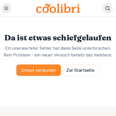
Zum Hauptinhalt springen
Ups.
Ups.
Da ist etwas schiefgelaufen
Ein unerwarteter Fehler hat diese Seite unterbrochen.
Kein Problem – ein neuer Versuch behebt das meistens.
Erneut versuchen
Zur Startseite