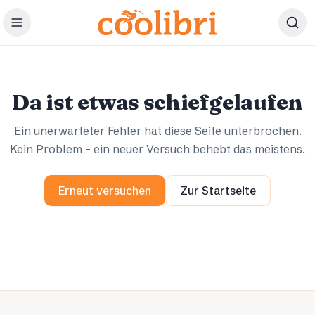
Zum Hauptinhalt springen
Ups.
Ups.
Da ist etwas schiefgelaufen
Ein unerwarteter Fehler hat diese Seite unterbrochen.
Kein Problem – ein neuer Versuch behebt das meistens.
Erneut versuchen
Zur Startseite