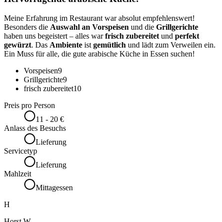
Meine Erfahrung im Restaurant war absolut empfehlenswert!
Besonders die
Auswahl an Vorspeisen
und die
Grillgerichte
haben uns begeistert – alles war
frisch zubereitet
und
perfekt
gewürzt
. Das
Ambiente
ist
gemütlich
und lädt zum Verweilen ein.
Ein Muss für alle, die gute arabische Küche in Essen suchen!
Vorspeisen
9
Grillgerichte
9
frisch zubereitet
10
Preis pro Person
11 - 20 €
Anlass des Besuchs
Lieferung
Servicetyp
Lieferung
Mahlzeit
Mittagessen
H
Horst W.