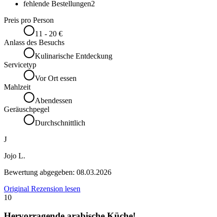
fehlende Bestellungen
2
Preis pro Person
11 - 20 €
Anlass des Besuchs
Kulinarische Entdeckung
Servicetyp
Vor Ort essen
Mahlzeit
Abendessen
Geräuschpegel
Durchschnittlich
J
Jojo L.
Bewertung abgegeben:
08.03.2026
Original Rezension lesen
10
Hervorragende arabische Küche!