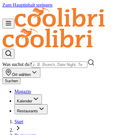
Zum Hauptinhalt springen
Was suchst du?
Ort wählen
Suchen
Magazin
Kalender
Restaurants
Start