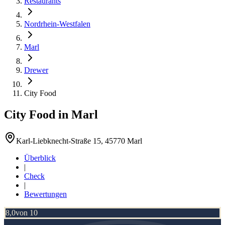
Restaurants
Nordrhein-Westfalen
Marl
Drewer
City Food
City Food
in
Marl
Karl-Liebknecht-Straße 15, 45770 Marl
Überblick
|
Check
|
Bewertungen
8,0
von 10