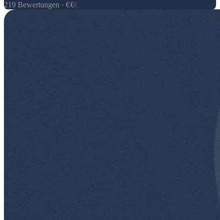
219
Bewertungen
·
€
€
€