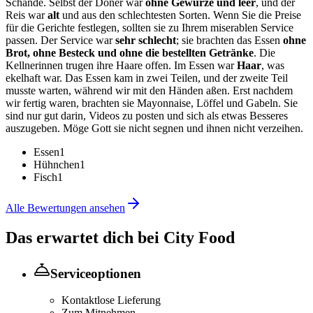
Schande. Selbst der Döner war
ohne Gewürze und leer
, und der
Reis war
alt
und aus den schlechtesten Sorten. Wenn Sie die Preise
für die Gerichte festlegen, sollten sie zu Ihrem miserablen Service
passen. Der Service war
sehr schlecht
; sie brachten das Essen
ohne
Brot, ohne Besteck und ohne die bestellten Getränke
. Die
Kellnerinnen trugen ihre Haare offen. Im Essen war
Haar
, was
ekelhaft war. Das Essen kam in zwei Teilen, und der zweite Teil
musste warten, während wir mit den Händen aßen. Erst nachdem
wir fertig waren, brachten sie Mayonnaise, Löffel und Gabeln. Sie
sind nur gut darin, Videos zu posten und sich als etwas Besseres
auszugeben. Möge Gott sie nicht segnen und ihnen nicht verzeihen.
Essen
1
Hühnchen
1
Fisch
1
Alle Bewertungen ansehen
Das erwartet dich bei
City Food
Serviceoptionen
Kontaktlose Lieferung
Zum Mitnehmen