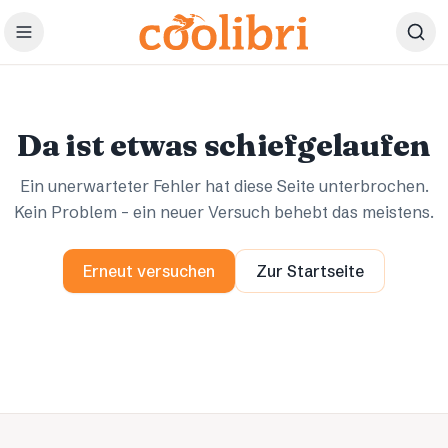
Zum Hauptinhalt springen
Ups.
Ups.
Da ist etwas schiefgelaufen
Ein unerwarteter Fehler hat diese Seite unterbrochen.
Kein Problem – ein neuer Versuch behebt das meistens.
Erneut versuchen
Zur Startseite