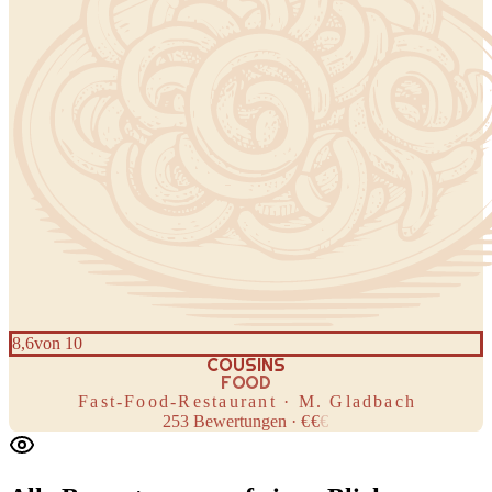
8,6
von 10
COUSINS
FOOD
Fast-Food-Restaurant · M. Gladbach
253
Bewertungen
·
€
€
€