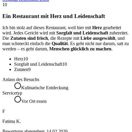
10
Ein Restaurant mit Herz und Leidenschaft
Ich bin stolz auf dieses Restaurant, weil hier mit
Herz
gearbeitet
wird. Jedes Gericht wird mit
Sorgfalt und Leidenschaft
zubereitet.
Die
Zutaten sind frisch
, die Rezepte mit
Liebe ausgewählt
, und
man schmeckt einfach die
Qualität
. Es geht nicht nur darum, satt zu
werden – es geht darum,
Menschen glücklich zu machen
.
Herz
10
Sorgfalt und Leidenschaft
10
Zutaten
9
Anlass des Besuchs
Kulinarische Entdeckung
Servicetyp
Vor Ort essen
F
Fatima K.
Bewertung abgegeben:
14.02.2026