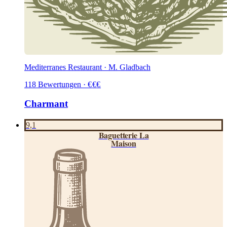
Mediterranes Restaurant · M. Gladbach
118
Bewertungen
·
€
€
€
Charmant
9,1
Baguetterie La
Maison