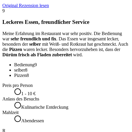
Original Rezension lesen
9
Leckeres Essen, freundlicher Service
Meine Erfahrung im Restaurant war sehr positiv. Die Bedienung
war
sehr freundlich und fix
. Das Essen war insgesamt lecker,
besonders der
selber
mit Weiß- und Rotkraut hat geschmeckt. Auch
die
Pizzen
waren lecker. Besonders hervorzuheben ist, dass der
Dürüm frisch als Fladen zubereitet
wird.
Bedienung
9
selber
8
Pizzen
8
Preis pro Person
1 - 10 €
Anlass des Besuchs
Kulinarische Entdeckung
Mahlzeit
Abendessen
R