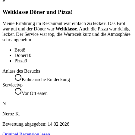
9
Weltklasse Döner und Pizza!
Meine Erfahrung im Restaurant war einfach
zu lecker
. Das Brot
war gut und der Döner war
Weltklasse
. Auch die Pizza war richtig
lecker. Der Service war top, die Wartezeit kurz und die Atmosphäre
sehr angenehm.
Brot
8
Döner
10
Pizza
9
Anlass des Besuchs
Kulinarische Entdeckung
Servicetyp
Vor Ort essen
N
Neroz K.
Bewertung abgegeben:
14.02.2026
Original Rezension lesen