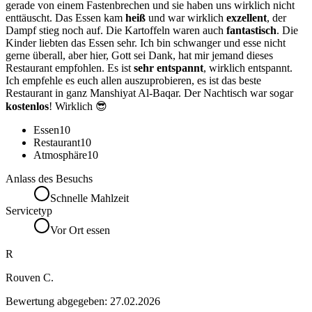
gerade von einem Fastenbrechen und sie haben uns wirklich nicht
enttäuscht. Das Essen kam
heiß
und war wirklich
exzellent
, der
Dampf stieg noch auf. Die Kartoffeln waren auch
fantastisch
. Die
Kinder liebten das Essen sehr. Ich bin schwanger und esse nicht
gerne überall, aber hier, Gott sei Dank, hat mir jemand dieses
Restaurant empfohlen. Es ist
sehr entspannt
, wirklich entspannt.
Ich empfehle es euch allen auszuprobieren, es ist das beste
Restaurant in ganz Manshiyat Al-Baqar. Der Nachtisch war sogar
kostenlos
! Wirklich 😎
Essen
10
Restaurant
10
Atmosphäre
10
Anlass des Besuchs
Schnelle Mahlzeit
Servicetyp
Vor Ort essen
R
Rouven C.
Bewertung abgegeben:
27.02.2026