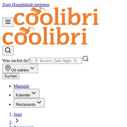
Zum Hauptinhalt springen
Was suchst du?
Ort wählen
Suchen
Magazin
Kalender
Restaurants
Start