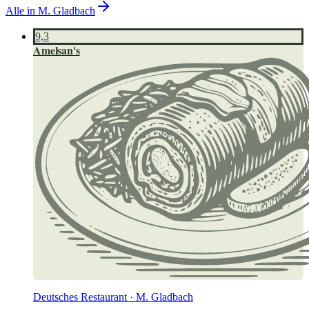
Alle in
M. Gladbach
9,3
Amelsan's
Deutsches Restaurant · M. Gladbach