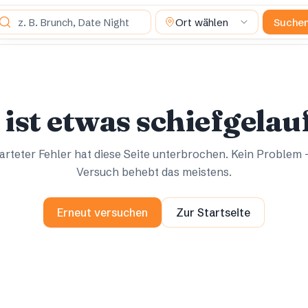
as suchst du?
Ort wählen
Suche
Ups.
Ups.
 ist etwas schiefgelau
rteter Fehler hat diese Seite unterbrochen. Kein Problem 
Versuch behebt das meistens.
Erneut versuchen
Zur Startseite