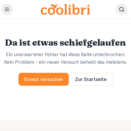
Zum Hauptinhalt springen
Ups.
Ups.
Da ist etwas schiefgelaufen
Ein unerwarteter Fehler hat diese Seite unterbrochen.
Kein Problem – ein neuer Versuch behebt das meistens.
Erneut versuchen
Zur Startseite