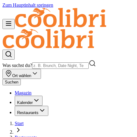
Zum Hauptinhalt springen
Was suchst du?
Ort wählen
Suchen
Magazin
Kalender
Restaurants
Start