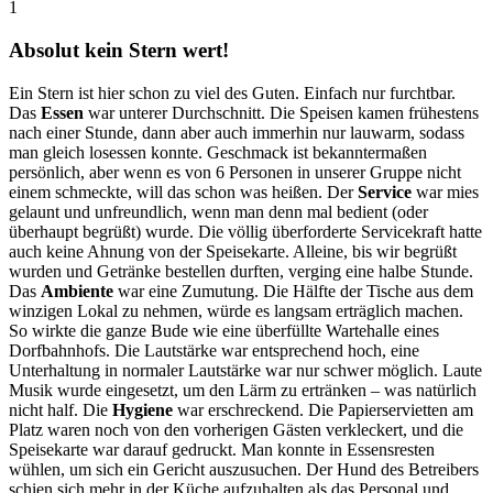
1
Absolut kein Stern wert!
Ein Stern ist hier schon zu viel des Guten. Einfach nur furchtbar.
Das
Essen
war unterer Durchschnitt. Die Speisen kamen frühestens
nach einer Stunde, dann aber auch immerhin nur lauwarm, sodass
man gleich losessen konnte. Geschmack ist bekanntermaßen
persönlich, aber wenn es von 6 Personen in unserer Gruppe nicht
einem schmeckte, will das schon was heißen. Der
Service
war mies
gelaunt und unfreundlich, wenn man denn mal bedient (oder
überhaupt begrüßt) wurde. Die völlig überforderte Servicekraft hatte
auch keine Ahnung von der Speisekarte. Alleine, bis wir begrüßt
wurden und Getränke bestellen durften, verging eine halbe Stunde.
Das
Ambiente
war eine Zumutung. Die Hälfte der Tische aus dem
winzigen Lokal zu nehmen, würde es langsam erträglich machen.
So wirkte die ganze Bude wie eine überfüllte Wartehalle eines
Dorfbahnhofs. Die Lautstärke war entsprechend hoch, eine
Unterhaltung in normaler Lautstärke war nur schwer möglich. Laute
Musik wurde eingesetzt, um den Lärm zu ertränken – was natürlich
nicht half. Die
Hygiene
war erschreckend. Die Papierservietten am
Platz waren noch von den vorherigen Gästen verkleckert, und die
Speisekarte war darauf gedruckt. Man konnte in Essensresten
wühlen, um sich ein Gericht auszusuchen. Der Hund des Betreibers
schien sich mehr in der Küche aufzuhalten als das Personal und