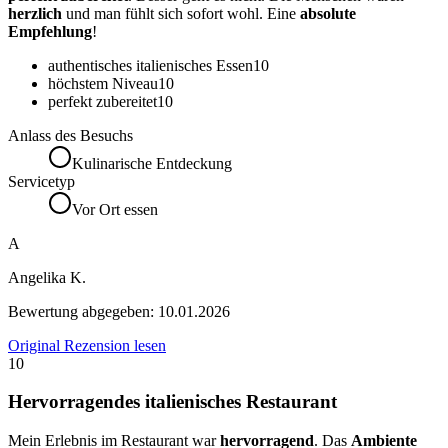
herzlich
und man fühlt sich sofort wohl. Eine
absolute
Empfehlung
!
authentisches italienisches Essen
10
höchstem Niveau
10
perfekt zubereitet
10
Anlass des Besuchs
Kulinarische Entdeckung
Servicetyp
Vor Ort essen
A
Angelika K.
Bewertung abgegeben:
10.01.2026
Original Rezension lesen
10
Hervorragendes italienisches Restaurant
Mein Erlebnis im Restaurant war
hervorragend
. Das
Ambiente