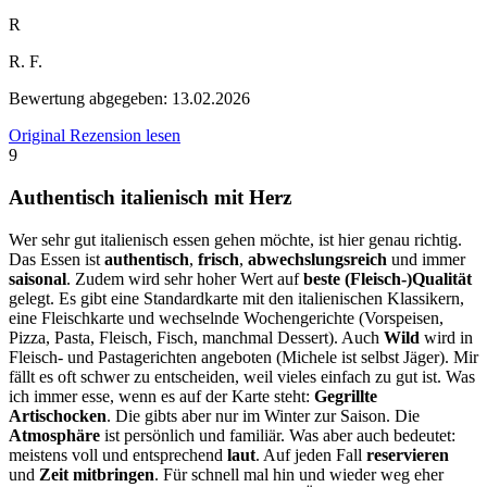
R
R. F.
Bewertung abgegeben:
13.02.2026
Original Rezension lesen
9
Authentisch italienisch mit Herz
Wer sehr gut italienisch essen gehen möchte, ist hier genau richtig.
Das Essen ist
authentisch
,
frisch
,
abwechslungsreich
und immer
saisonal
. Zudem wird sehr hoher Wert auf
beste (Fleisch-)Qualität
gelegt. Es gibt eine Standardkarte mit den italienischen Klassikern,
eine Fleischkarte und wechselnde Wochengerichte (Vorspeisen,
Pizza, Pasta, Fleisch, Fisch, manchmal Dessert). Auch
Wild
wird in
Fleisch- und Pastagerichten angeboten (Michele ist selbst Jäger). Mir
fällt es oft schwer zu entscheiden, weil vieles einfach zu gut ist. Was
ich immer esse, wenn es auf der Karte steht:
Gegrillte
Artischocken
. Die gibts aber nur im Winter zur Saison. Die
Atmosphäre
ist persönlich und familiär. Was aber auch bedeutet:
meistens voll und entsprechend
laut
. Auf jeden Fall
reservieren
und
Zeit mitbringen
. Für schnell mal hin und wieder weg eher