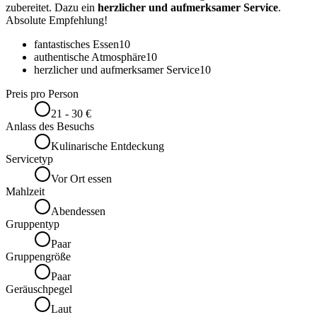
zubereitet. Dazu ein
herzlicher und aufmerksamer Service
.
Absolute Empfehlung!
fantastisches Essen
10
authentische Atmosphäre
10
herzlicher und aufmerksamer Service
10
Preis pro Person
21 - 30 €
Anlass des Besuchs
Kulinarische Entdeckung
Servicetyp
Vor Ort essen
Mahlzeit
Abendessen
Gruppentyp
Paar
Gruppengröße
Paar
Geräuschpegel
Laut