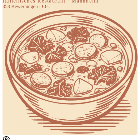
Italienisches Restaurant · Mannheim
353
Bewertungen
·
€
€
€