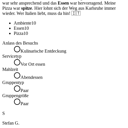
war sehr ansprechend und das
Essen
war hervorragend. Meine
Pizza war
spitze
. Hier lohnt sich der Weg aus Karlsruhe immer
wieder. Wer Italien liebt, muss da hin! 🇮🇹
Ambiente
10
Essen
10
Pizza
10
Anlass des Besuchs
Kulinarische Entdeckung
Servicetyp
Vor Ort essen
Mahlzeit
Abendessen
Gruppentyp
Paar
Gruppengröße
Paar
S
Stefan G.