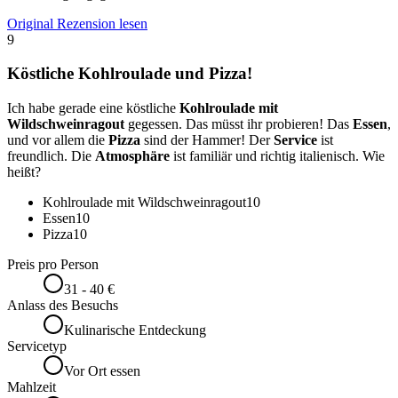
Original Rezension lesen
9
Köstliche Kohlroulade und Pizza!
Ich habe gerade eine köstliche
Kohlroulade mit
Wildschweinragout
gegessen. Das müsst ihr probieren! Das
Essen
,
und vor allem die
Pizza
sind der Hammer! Der
Service
ist
freundlich. Die
Atmosphäre
ist familiär und richtig italienisch. Wie
heißt?
Kohlroulade mit Wildschweinragout
10
Essen
10
Pizza
10
Preis pro Person
31 - 40 €
Anlass des Besuchs
Kulinarische Entdeckung
Servicetyp
Vor Ort essen
Mahlzeit