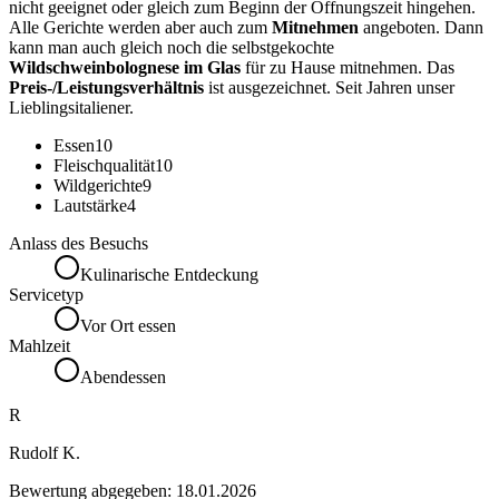
nicht geeignet oder gleich zum Beginn der Öffnungszeit hingehen.
Alle Gerichte werden aber auch zum
Mitnehmen
angeboten. Dann
kann man auch gleich noch die selbstgekochte
Wildschweinbolognese im Glas
für zu Hause mitnehmen. Das
Preis-/Leistungsverhältnis
ist ausgezeichnet. Seit Jahren unser
Lieblingsitaliener.
Essen
10
Fleischqualität
10
Wildgerichte
9
Lautstärke
4
Anlass des Besuchs
Kulinarische Entdeckung
Servicetyp
Vor Ort essen
Mahlzeit
Abendessen
R
Rudolf K.
Bewertung abgegeben:
18.01.2026