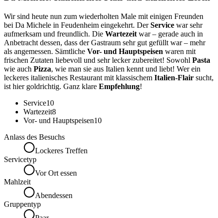
Wir sind heute nun zum wiederholten Male mit einigen Freunden
bei Da Michele in Feudenheim eingekehrt. Der
Service
war sehr
aufmerksam und freundlich. Die
Wartezeit
war – gerade auch in
Anbetracht dessen, dass der Gastraum sehr gut gefüllt war – mehr
als angemessen. Sämtliche
Vor- und Hauptspeisen
waren mit
frischen Zutaten liebevoll und sehr lecker zubereitet! Sowohl
Pasta
wie auch
Pizza
, wie man sie aus Italien kennt und liebt! Wer ein
leckeres italienisches Restaurant mit klassischem
Italien-Flair
sucht,
ist hier goldrichtig. Ganz klare
Empfehlung
!
Service
10
Wartezeit
8
Vor- und Hauptspeisen
10
Anlass des Besuchs
Lockeres Treffen
Servicetyp
Vor Ort essen
Mahlzeit
Abendessen
Gruppentyp
Paar