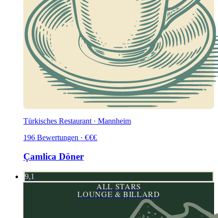
Türkisches Restaurant · Mannheim
196
Bewertungen
·
€
€
€
Çamlica Döner
9,1
ALL STARS
LOUNGE & BILLARD