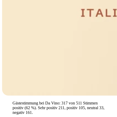
Gästestimmung bei Da Vino: 317 von 511 Stimmen
positiv (62 %). Sehr positiv 211, positiv 105, neutral 33,
negativ 161.