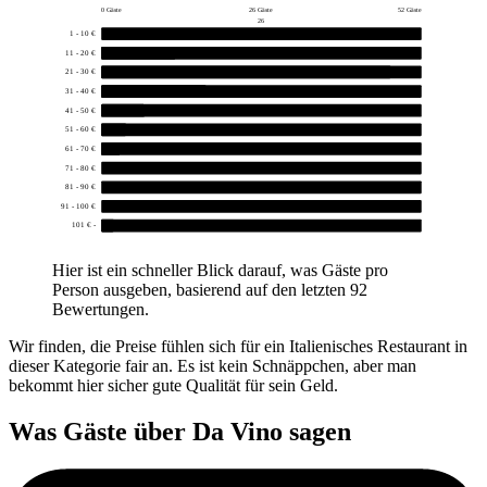
0 Gäste
26 Gäste
52 Gäste
26
1 - 10 €
0
11 - 20 €
12
21 - 30 €
47
31 - 40 €
17
41 - 50 €
7
51 - 60 €
4
61 - 70 €
3
71 - 80 €
0
81 - 90 €
0
91 - 100 €
0
101 € -
2
Hier ist ein schneller Blick darauf, was Gäste pro
Person ausgeben, basierend auf den letzten 92
Bewertungen.
Wir finden, die Preise fühlen sich für ein Italienisches Restaurant in
dieser Kategorie fair an. Es ist kein Schnäppchen, aber man
bekommt hier sicher gute Qualität für sein Geld.
Was Gäste über
Da Vino
sagen