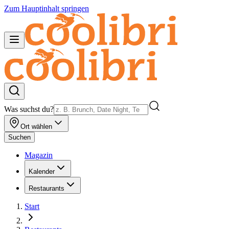
Zum Hauptinhalt springen
Was suchst du?
Ort wählen
Suchen
Magazin
Kalender
Restaurants
Start