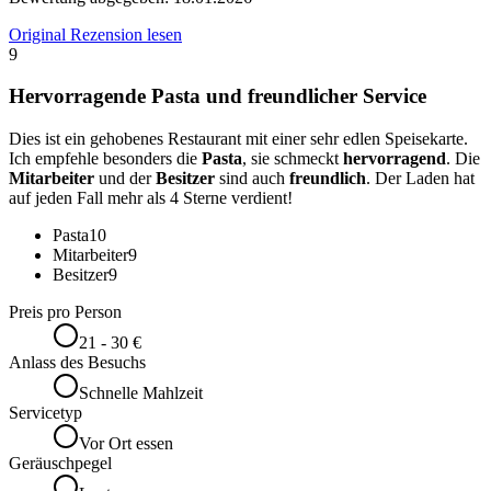
Original Rezension lesen
9
Hervorragende Pasta und freundlicher Service
Dies ist ein gehobenes Restaurant mit einer sehr edlen Speisekarte.
Ich empfehle besonders die
Pasta
, sie schmeckt
hervorragend
. Die
Mitarbeiter
und der
Besitzer
sind auch
freundlich
. Der Laden hat
auf jeden Fall mehr als 4 Sterne verdient!
Pasta
10
Mitarbeiter
9
Besitzer
9
Preis pro Person
21 - 30 €
Anlass des Besuchs
Schnelle Mahlzeit
Servicetyp
Vor Ort essen
Geräuschpegel