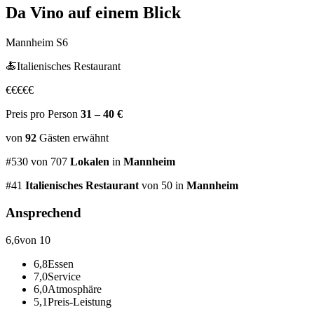
Da Vino
auf einem Blick
Mannheim S6
🍝
Italienisches Restaurant
€
€
€
€
€
Preis pro Person
31 – 40 €
von
92
Gästen
erwähnt
#
530
von
707
Lokalen
in
Mannheim
#
41
Italienisches Restaurant
von 50
in
Mannheim
Ansprechend
6,6
von 10
6,8
Essen
7,0
Service
6,0
Atmosphäre
5,1
Preis-Leistung