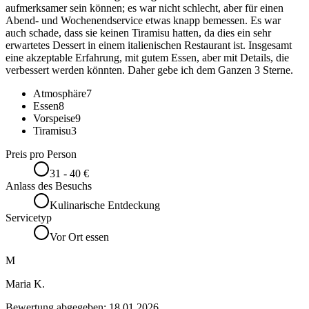
aufmerksamer sein können; es war nicht schlecht, aber für einen
Abend- und Wochenendservice etwas knapp bemessen. Es war
auch schade, dass sie keinen Tiramisu hatten, da dies ein sehr
erwartetes Dessert in einem italienischen Restaurant ist. Insgesamt
eine akzeptable Erfahrung, mit gutem Essen, aber mit Details, die
verbessert werden könnten. Daher gebe ich dem Ganzen 3 Sterne.
Atmosphäre
7
Essen
8
Vorspeise
9
Tiramisu
3
Preis pro Person
31 - 40 €
Anlass des Besuchs
Kulinarische Entdeckung
Servicetyp
Vor Ort essen
M
Maria K.
Bewertung abgegeben:
18.01.2026