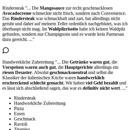
Rindersteak
"...
Die
Mangosauce
zur recht geschmacklosen
Avocadocreme
schmeckte nicht frisch, sondern nach Convenience.
Das
Rindersteak
war schmackhaft und zart,
hat allerdings nicht
geruht und daher auf meinem Teller ordentlich nachgeblutet
, was ich
überhaupt nicht mag. Im
Waldpilzrisotto
habe ich keinen Waldpilz
gefunden, sondern nur Champignons und es wurde kein Parmesan
dazu gereicht.
..."
Handwerkliche Zubereitung
"...
Die
Getränke waren gut
, die
Vorspeisen waren auch gut
, die
Hauptgerichte
allerdings ein
riesen Desaster
. Absolut
geschmacksneutral
und selbst die
Klassiker der italienischen Küche waren
handwerklich
erschreckend schlecht gemacht
. Wir haben
viel Geld bezahlt
und
es lässt sich abschließend sagen, das war es
definitiv nicht wert
.
..."
Rindersteak
Handwerkliche Zubereitung
Pizza
Essen
Geschmack
Ravioli
Tiramisu