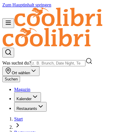
Zum Hauptinhalt springen
Was suchst du?
Ort wählen
Suchen
Magazin
Kalender
Restaurants
Start