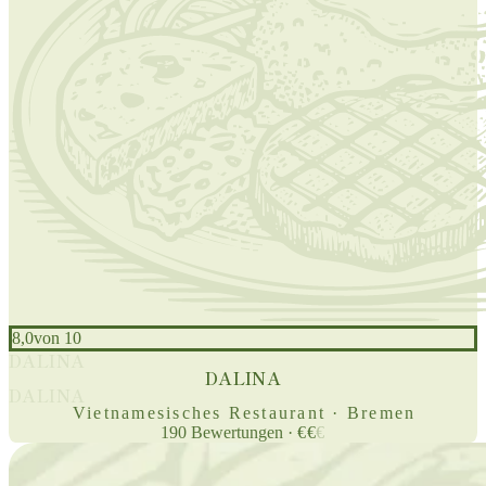
8,0
von 10
DALINA
DALINA
DALINA
Vietnamesisches Restaurant · Bremen
190
Bewertungen
·
€
€
€