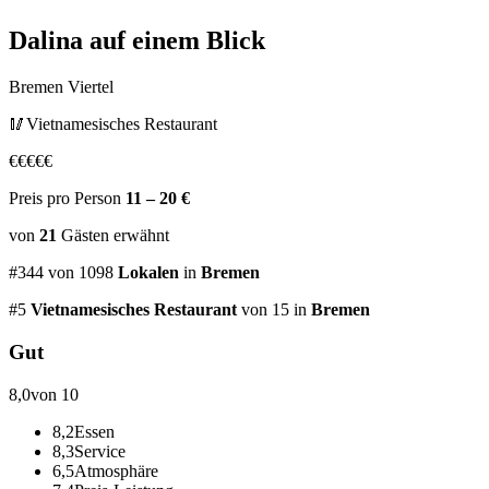
Dalina
auf einem Blick
Bremen Viertel
🥢
Vietnamesisches Restaurant
€
€
€
€
€
Preis pro Person
11 – 20 €
von
21
Gästen
erwähnt
#
344
von
1098
Lokalen
in
Bremen
#
5
Vietnamesisches Restaurant
von 15
in
Bremen
Gut
8,0
von 10
8,2
Essen
8,3
Service
6,5
Atmosphäre