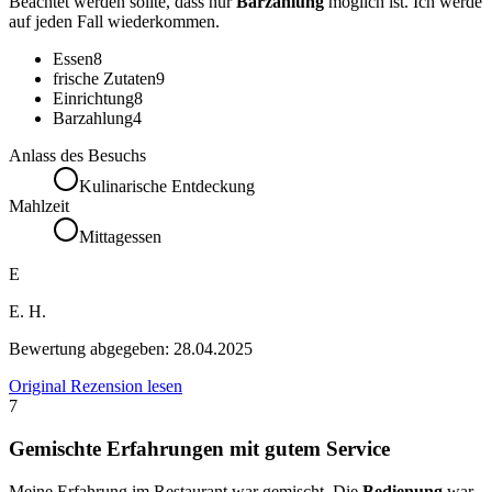
Beachtet werden sollte, dass nur
Barzahlung
möglich ist. Ich werde
auf jeden Fall wiederkommen.
Essen
8
frische Zutaten
9
Einrichtung
8
Barzahlung
4
Anlass des Besuchs
Kulinarische Entdeckung
Mahlzeit
Mittagessen
E
E. H.
Bewertung abgegeben:
28.04.2025
Original Rezension lesen
7
Gemischte Erfahrungen mit gutem Service
Meine Erfahrung im Restaurant war gemischt. Die
Bedienung
war