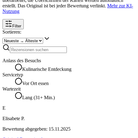
überarbeitet; die Überschriften der Karten werden automatisch
erstellt. Das Original ist bei jeder Bewertung verlinkt.
Mehr zur KI-
Nutzung
Filter
Sortieren:
Anlass des Besuchs
Kulinarische Entdeckung
Servicetyp
Vor Ort essen
Wartezeit
Lang (31+ Min.)
E
Elisabete P.
Bewertung abgegeben:
15.11.2025