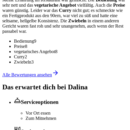
sehr nett und das
vegetarische Angebot
vielfältig. Auch die
Preise
waren günstig. Leider war das
Curry
nicht gut; es schmeckte wie
ein Fertigprodukt aus den 90ern, war viel zu süß und hatte eine
seltsame, hellgelbe Konsistenz. Die
Zwiebeln
in einem anderen
Gericht waren fast roh und sehr unangenehm, auch wenn der Rest
passabel war.
Bedienung
9
Preise
8
vegetarisches Angebot
8
Curry
2
Zwiebeln
3
Alle Bewertungen ansehen
Das erwartet dich bei
Dalina
Serviceoptionen
Vor Ort essen
Zum Mitnehmen