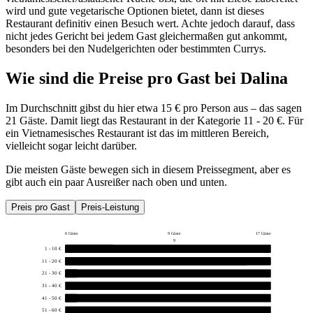
wird und gute vegetarische Optionen bietet, dann ist dieses
Restaurant definitiv einen Besuch wert. Achte jedoch darauf, dass
nicht jedes Gericht bei jedem Gast gleichermaßen gut ankommt,
besonders bei den Nudelgerichten oder bestimmten Currys.
Wie sind die Preise pro Gast bei
Dalina
Im Durchschnitt gibst du hier etwa 15 € pro Person aus – das sagen
21 Gäste. Damit liegt das Restaurant in der Kategorie 11 - 20 €. Für
ein Vietnamesisches Restaurant ist das im mittleren Bereich,
vielleicht sogar leicht darüber.
Die meisten Gäste bewegen sich in diesem Preissegment, aber es
gibt auch ein paar Ausreißer nach oben und unten.
Preis pro Gast
Preis-Leistung
0 Gäste
9 Gäste
17 Gäste
9
1 - 10 €
4
11 - 20 €
15
21 - 30 €
1
31 - 40 €
0
41 - 50 €
1
51 - 60 €
0