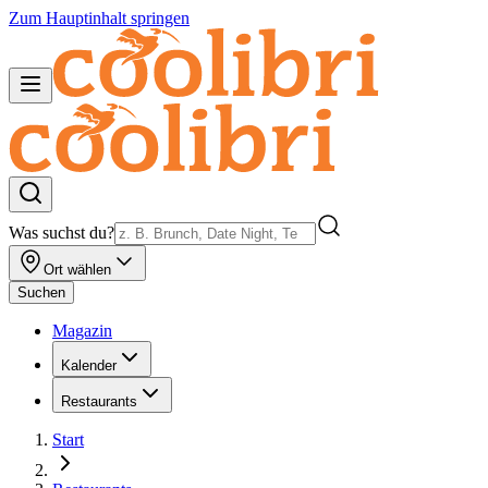
Zum Hauptinhalt springen
Was suchst du?
Ort wählen
Suchen
Magazin
Kalender
Restaurants
Start