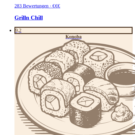
283
Bewertungen
·
€
€
€
Grilln Chill
9,2
Konoba