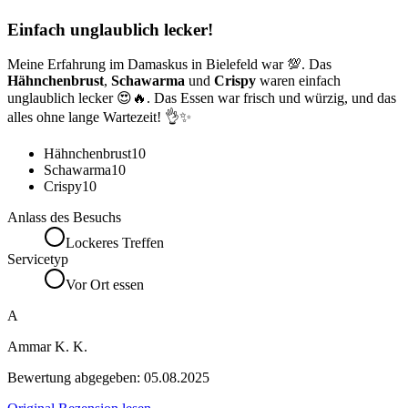
Einfach unglaublich lecker!
Meine Erfahrung im Damaskus in Bielefeld war 💯. Das
Hähnchenbrust
,
Schawarma
und
Crispy
waren einfach
unglaublich lecker 😍🔥. Das Essen war frisch und würzig, und das
alles ohne lange Wartezeit! 👌✨
Hähnchenbrust
10
Schawarma
10
Crispy
10
Anlass des Besuchs
Lockeres Treffen
Servicetyp
Vor Ort essen
A
Ammar K. K.
Bewertung abgegeben:
05.08.2025