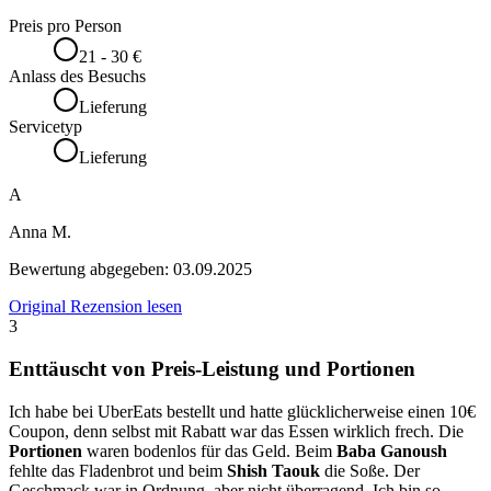
Preis pro Person
21 - 30 €
Anlass des Besuchs
Lieferung
Servicetyp
Lieferung
A
Anna M.
Bewertung abgegeben:
03.09.2025
Original Rezension lesen
3
Enttäuscht von Preis-Leistung und Portionen
Ich habe bei UberEats bestellt und hatte glücklicherweise einen 10€
Coupon, denn selbst mit Rabatt war das Essen wirklich frech. Die
Portionen
waren bodenlos für das Geld. Beim
Baba Ganoush
fehlte das Fladenbrot und beim
Shish Taouk
die Soße. Der
Geschmack war in Ordnung, aber nicht überragend. Ich bin so