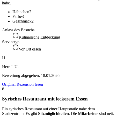
habe.
Hähnchen
2
Farbe
3
Geschmack
2
Anlass des Besuchs
Kulinarische Entdeckung
Servicetyp
Vor Ort essen
H
Herr “. U.
Bewertung abgegeben:
18.01.2026
Original Rezension lesen
8
Syrisches Restaurant mit leckerem Essen
Ein syrisches Restaurant auf einer Hauptstraße nahe dem
Stadtzentrum. Es gibt
Sitzmöglichkeiten
. Die
Mitarbeiter
sind nett.