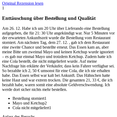
Original Rezension lesen
1
Enttäuschung über Bestellung und Qualität
Am 26. 12. Habe ich um 20 Uhr über Lieferando eine Bestellung
aufgegeben, die für 21: 30 Uhr angekündigt war. Nur 5 Minuten vor
der erwarteten Ankunftszeit wurde die Bestellung vom Restaurant
storniert. Am nächsten Tag, dem 27. 12. , gab ich dem Restaurant
eine zweite Chance und bestellte erneut. Das Essen kam an, aber
meine Bitte um zweimal Mayo und keinen Ketchup wurde ignoriert
– es gab nur einmal Mayo und trotzdem Ketchup. Zudem hatte ich
eine Cola bestellt, die nicht mitgeliefert wurde. Auf meine
Nachfrage hin erklärte der Verkäufer, dass kein Fahrer verfügbar sei.
So bezahlte ich 2, 50 € umsonst für eine Cola, die ich nie erhalten
habe. Das Essen selbst war kalt bei Ankunft. Das Hähnchen hatte
keine Haut und war extrem trocken. Die gesamten 21, 33 €, die ich
bezahlt habe, waren somit eine absolute Geldverschwendung. Ich
werde dort sicher nichts mehr bestellen.
Bestellung storniert
1
Mayo und Ketchup
2
Cola nicht mitgeliefert
1
Anlass des Besuchs