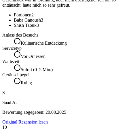
enttäuscht, hatte mich so sehr gefreut.
Portionen
2
Baba Ganoush
3
Shish Taouk
3
Anlass des Besuchs
Kulinarische Entdeckung
Servicetyp
Vor Ort essen
Wartezeit
Sofort (0–5 Min.)
Geräuschpegel
Ruhig
S
Saad A.
Bewertung abgegeben:
20.08.2025
Original Rezension lesen
10