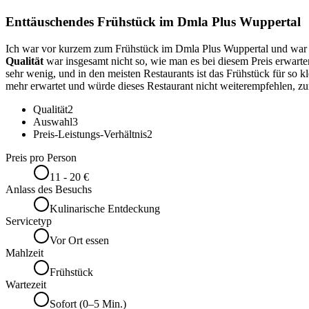
Enttäuschendes Frühstück im Dmla Plus Wuppertal
Ich war vor kurzem zum Frühstück im Dmla Plus Wuppertal und war le
Qualität
war insgesamt nicht so, wie man es bei diesem Preis erwarte
sehr wenig, und in den meisten Restaurants ist das Frühstück für so 
mehr erwartet und würde dieses Restaurant nicht weiterempfehlen, zum
Qualität
2
Auswahl
3
Preis-Leistungs-Verhältnis
2
Preis pro Person
11 - 20 €
Anlass des Besuchs
Kulinarische Entdeckung
Servicetyp
Vor Ort essen
Mahlzeit
Frühstück
Wartezeit
Sofort (0–5 Min.)