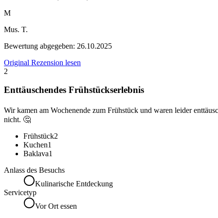
M
Mus. T.
Bewertung abgegeben:
26.10.2025
Original Rezension lesen
2
Enttäuschendes Frühstückserlebnis
Wir kamen am Wochenende zum Frühstück und waren leider enttäuscht.
nicht. 🤔
Frühstück
2
Kuchen
1
Baklava
1
Anlass des Besuchs
Kulinarische Entdeckung
Servicetyp
Vor Ort essen