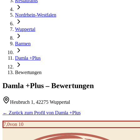
Restaurants
Nordrhein-Westfalen
Wuppertal
Barmen
Damla +Plus
Bewertungen
Damla +Plus
– Bewertungen
Heubruch 1, 42275 Wuppertal
← Zurück zum Profil von
Damla +Plus
7,0
von 10