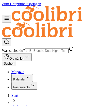
Zum Hauptinhalt springen
Was suchst du?
Ort wählen
Suchen
Magazin
Kalender
Restaurants
Start